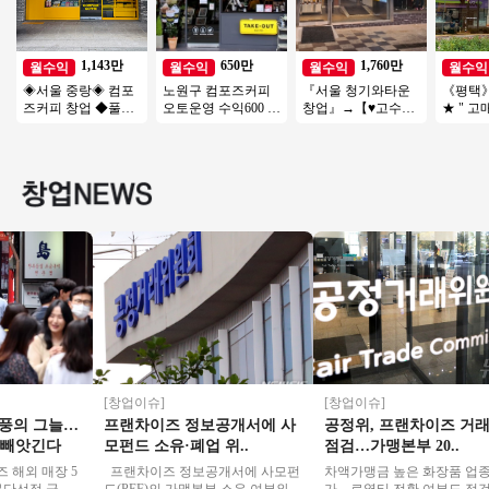
1,143만
650만
1,760만
월수익
월수익
월수익
월수익
◈서울 중랑◈ 컴포
노원구 컴포즈커피
『서울 청기와타운
《평택
즈커피 창업 ◆풀오
오토운영 수익600 #
창업』→【♥고수익/
★ " 
토매장◆ 주부창업/
소자본창업 #여성창
핫한브랜드♥】 ♥ 양
좋은 매장
초보창업/은퇴창업/
업 #초보창업 추천
도양수 ♥ 특급조건
여성창업
입니다 ♥
[창업이슈]
[창업이슈]
의 그늘…
프랜차이즈 정보공개서에 사
공정위, 프랜차이즈 거래관
빼앗긴다
모펀드 소유·폐업 위..
점검…가맹본부 20..
외 매장 5
프랜차이즈 정보공개서에 사모펀
차액가맹금 높은 화장품 업종 추