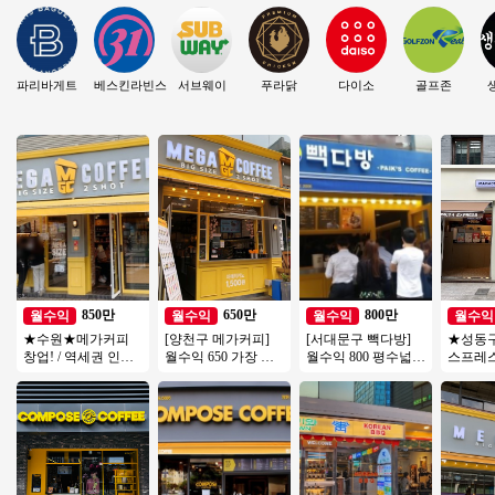
파리바게트
베스킨라빈스
서브웨이
푸라닭
다이소
골프존
850만
650만
800만
월수익
월수익
월수익
월수익
★수원★메가커피
[양천구 메가커피]
[서대문구 빽다방]
★성동
창업! / 역세권 인근
월수익 650 가장 핫
월수익 800 평수넓고
스프레스
대로변 위치! / 꾸준
한 커피브랜드 메가
관리편한 고매출 풀
수기＊
한 유동이 흐르는위
커피!
오토 빽다방!
차이 없
치
장