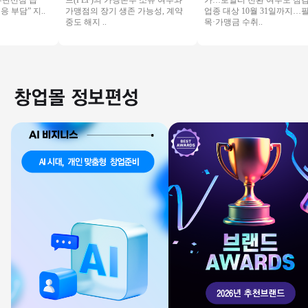
단선점 급
드(PEF)의 가맹본부 소유 여부와
가…로열티 전환 여부도 점검 2
담” 지..
가맹점의 장기 생존 가능성, 계약
업종 대상 10월 31일까지…필수
중도 해지 ..
목·가맹금 수취..