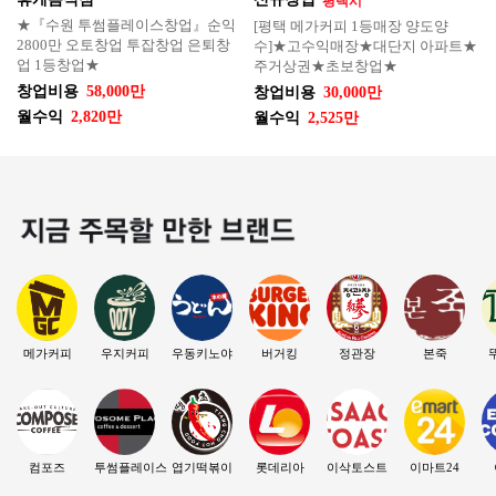
평택시
★『수원 투썸플레이스창업』순익
[평택 메가커피 1등매장 양도양
2800만 오토창업 투잡창업 은퇴창
수]★고수익매장★대단지 아파트★
업 1등창업★
주거상권★초보창업★
창업비용
58,000만
창업비용
30,000만
월수익
2,820만
월수익
2,525만
메가커피
우지커피
우동키노야
버거킹
정관장
본죽
컴포즈
투썸플레이스
엽기떡볶이
롯데리아
이삭토스트
이마트24