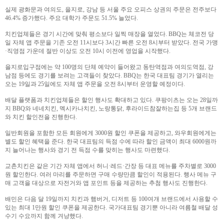
실제 광화문과 여의도, 을지로, 강남 등 서울 주요 오피스 상권의 주문은 전주보다
46.4% 증가했다. 주요 대학가 주문도 51.5% 늘었다.
치킨업체들은 경기 시간에 맞춰 평소보다 일찍 매장을 열었다. BBQ는 체코전 당
일 자체 앱 주문을 기존 오전 11시보다 3시간 빠른 오전 8시부터 받았다. 전국 가맹
·직영점 가운데 절반 이상도 오전 10시 이전에 영업을 시작했다.
을지로입구점에는 약 100명의 단체 예약이 들어왔고 동탄역점과 여의도역점, 강
남점 등에도 경기를 보려는 고객들이 찾았다. BBQ는 한국 대표팀 경기가 열리는
오는 19일과 25일에도 자체 앱 주문을 오전 8시부터 운영할 예정이다.
배달 플랫폼과 치킨업체들은 할인 행사도 확대하고 있다. 쿠팡이츠는 오는 28일까
지 BBQ와 네네치킨, 멕시카나치킨, 노랑통닭, 후라이드참잘하는집 등 5개 브랜드
와 치킨 할인전을 진행한다.
일반회원을 포함한 모든 회원에게 3000원 할인 쿠폰을 제공하고, 와우회원에게는
별도 할인 혜택을 준다. 한국 대표팀의 득점 수에 따라 할인 금액이 최대 6000원까
지 늘어나는 행사와 경기 전 득점 수를 맞히는 행사도 마련했다.
교촌치킨은 같은 기간 자체 앱에서 허니·레드·간장 등 대표 메뉴를 주차별로 3000
원 할인한다. 여러 마리를 주문하면 구매 수량만큼 할인이 적용된다. 행사 메뉴 구
매 고객을 대상으로 자전거와 앱 포인트 등을 제공하는 추첨 행사도 진행한다.
배민은 다음 달 19일까지 치킨과 햄버거, 디저트 등 100여개 브랜드에서 사용할 수
있는 최대 1만원 할인 쿠폰을 제공한다. 국가대표팀 경기뿐 아니라 여름철 배달 성
수기 수요까지 함께 겨냥했다.