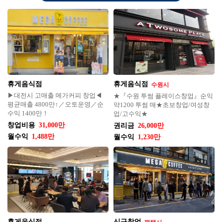
휴게음식점
휴게음식점
수원시
▶대전시 고매출 메가커피 창업◀
★『수원 투썸 플레이스창업』순익
평균매출 4800만↑／오토운영／순
약1200 투썸 매★초보창업/여성창
수익 1400만！
업/고수익★
창업비용
31,000만
권리금
26,000만
월수익
1,488만
월수익
1,230만
휴게음식점
신규창업