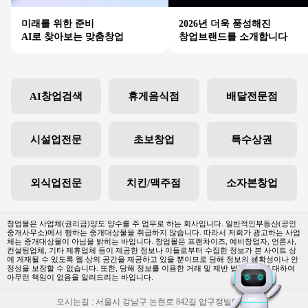
미래를 위한 준비
2026년 더욱 풍성해진
AI로 찾아보는 맞춤창업
창업브랜드를 소개합니다
AI창업검색
휴게음식점
배달전문점
시설업전문
초보창업
특수상권
외식업전문
치킨/맥주점
소자본창업
창업몰은 사업체(권리금)양도 양수를 주 업무로 하는 회사입니다. 일반적인부동산(공인
중개사무소)에서 행하는 중개대상물을 취급하지 않습니다. 따라서 저희가 광고하는 사업
체는 중개대상물이 아님을 밝히는 바입니다. 창업몰은 프랜차이즈, 예비창업자, 언론사,
컨설팅업체, 기타 제휴업체 등이 제공한 정보나 이들로부터 수집한 정보가 본 사이트 상
에 게재될 수 있도록 웹 상의 공간을 제공하고 있을 뿐이므로 당해 정보의 정확성이나 안
정성을 보장할 수 없습니다. 또한, 당해 정보를 이용한 거래 및 제반 법적 문제에 대하여
아무런 책임이 없음을 알려드리는 바입니다.
오시는길 : 서울시 강남구 논현로 842길 압구정빌딩3층