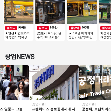
930만
800만
760만
월수익
월수익
월수익
월수익
★안산★ 컴포즈커
[인천시 푸라닭] 월
★『수원 메가커피
화성시 
피 창업! / 먹자상권
수익 800 소자본/고
창업』#순익800만#
여성창업
초입부! / 낮은 배달
수익 초고속 성장중
창업비용저렴#리모
업 #고
비중! / 고수익창업
인 대세브랜드 푸라
델링완#소자본창업#
업 #쉬
닭!
여성창업★
[창업이슈]
[창업이슈]
 열풍의 그늘…
프랜차이즈 정보공개서에 사
공정위, 프랜차이즈 