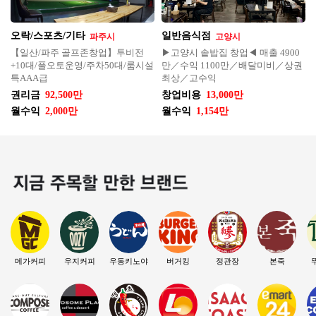
오락/스포츠/기타
일반음식점
파주시
고양시
【일산/파주 골프존창업】투비전
▶고양시 솥밥집 창업◀ 매출 4900
+10대/풀오토운영/주차50대/룸시설
만／수익 1100만／배달미비／상권
특AAA급
최상／고수익
권리금
92,500만
창업비용
13,000만
월수익
2,000만
월수익
1,154만
메가커피
우지커피
우동키노야
버거킹
정관장
본죽