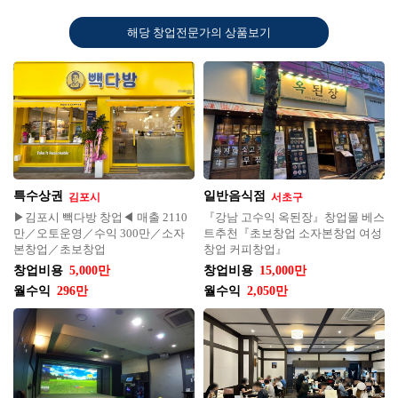
해당 창업전문가의 상품보기
특수상권
일반음식점
김포시
서초구
▶김포시 빽다방 창업◀ 매출 2110
『강남 고수익 옥된장』창업몰 베스
만／오토운영／수익 300만／소자
트추천『초보창업 소자본창업 여성
본창업／초보창업
창업 커피창업』
창업비용
5,000만
창업비용
15,000만
월수익
296만
월수익
2,050만