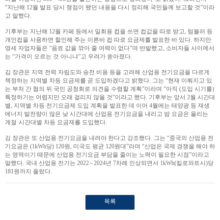
“지난해 12월 발표 당시 쟁점이 됐던 내용을 다시 정리해 국민들께 보고할 것”이라
고 말했다.
기후부는 지난해 12월 카페 등에서 일회용 컵을 쓰면 컵값을 따로 받고, 텀블러 등
개인컵을 사용하면 할인해 주는 이른바 컵 따로 요금제를 발표한 바 있다. 하지만
영세 자업자들은 “음료 값을 깎아 줄 여력이 없다”며 반발했고, 소비자들 사이에서
는 “가격이 오르는 것 아니냐”고 우려가 쏟아졌다.
김 장관은 지역 전력 자립도와 송전 비용 등을 고려해 산업용 전기요금을 다르게
책정하는 지역별 차등 요금제를 곧 도입하겠다고 밝혔다. 그는 “현재 이뤄지고 있
는 부처 간 협의 뒤 국민 공청회로 의견을 수렴할 계획”이라며 “아직 (도입 시기를)
특정하기는 어렵지만 오래 걸리지 않을 것”이라고 했다. 기후부는 앞서 2월 시간대
별, 지역별 차등 전기요금제 도입 계획을 발표한 데 이어 4월에는 태양광 등 재생
에너지 발전량이 많은 낮 시간대에 산업용 전기요금을 내리고 밤 요금은 올리는
계절·시간대별 차등 요금제를 도입했다.
김 장관은 또 산업용 전기요금을 내려야 한다고 강조했다. 그는 “중국의 산업용 전
기요금은 (1kWh당) 120원, 미국도 평균 120원대”라며 “산업은 국제 경쟁을 해야 하
는 영역이기 때문에 산업용 전기요금 부담을 줄이는 노력이 필요한 시점”이라고
말했다. 국내 산업용 전기는 2022∼2024년 7차례 인상되면서 1kWh(킬로와트시)당
181원까지 올랐다.
목록