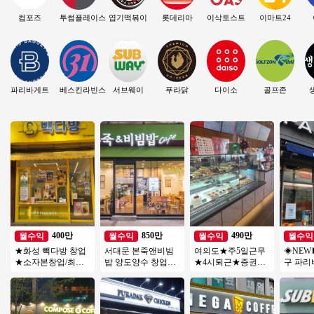
컴포즈
투썸플레이스
엽기떡볶이
롯데리아
이삭토스트
이마트24
파리바게트
베스킨라빈스
서브웨이
푸라닭
다이소
골프존
400만
850만
490만
월수익
월수익
월수익
월수익
★화성 빽다방 창업
서대문 본죽앤비빔
여의도★주5일근무
◈NEW
★소자본창업/최신
밥 양도양수 창업비
★4시퇴근★증권가
구 파리
인테리어/메인상권/
용 권리인수 프랜차
유명커피★직장인보
◀ 평균매
대단지아파트/초보
이즈 창업 절차 직장
다 근무시간 적음
↑／고수
창업
인투잡