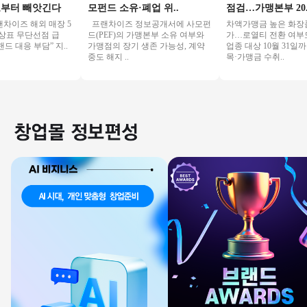
터 빼앗긴다
모펀드 소유·폐업 위..
점검…가맹본부 20..
이즈 해외 매장 5
프랜차이즈 정보공개서에 사모펀
차액가맹금 높은 화장품 
상표 무단선점 급
드(PEF)의 가맹본부 소유 여부와
가…로열티 전환 여부도 점
대응 부담” 지..
가맹점의 장기 생존 가능성, 계약
업종 대상 10월 31일까
중도 해지 ..
목·가맹금 수취..