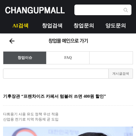
AI검색
창업검색
창업문의
양도문의
창업이슈
FAQ
게시글검색
기후장관 “프랜차이즈 카페서 텀블러 쓰면 400원 할인”
다회용기 사용 유도 정책 우선 적용
산업용 전기료 지역 차등제 곧 도입