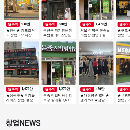
930만
880만
1,470만
월수익
월수익
월수익
월수익
★안산★ 컴포즈커
금천구 커피전문점
서울 성북구 본죽&
★구로
피 창업! / 먹자상권
투썸플레이스양도양
비빔밥 창업｜월매
창업! /
초입부! / 낮은 배달
수 수익800 좋은기회
출 3,600만원, 권리금
/ 주 5.
비중! / 고수익창업
연락주세요
1억5천 창업 분석
토 운영!
1,470만
1,270만
420만
월수익
월수익
월수익
월수익
★성동구★ 투썸플
본죽 창업비용｜강
★대형병원 로비★
★『광
레이스 창업/ 풀오토
북구 월매출 3,600만
권리2500★정말 이
창업』2
매장! 인테리어 A급
원, 권리금 1억 5천
가격★커피점인수창
메가커
매장
양도양수
업★투잡,초보,소자
보창업/
본
여성창