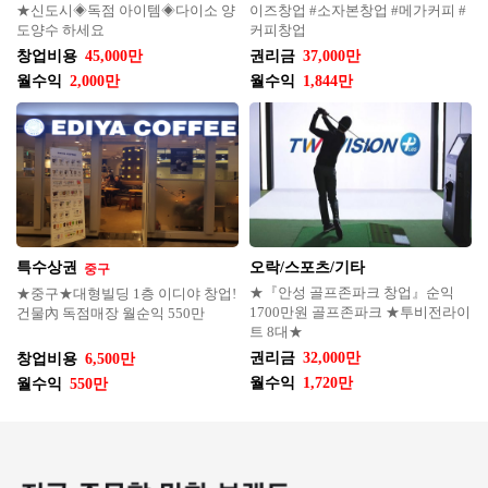
★신도시◈독점 아이템◈다이소 양
이즈창업 #소자본창업 #메가커피 #
도양수 하세요
커피창업
창업비용
45,000만
권리금
37,000만
월수익
2,000만
월수익
1,844만
특수상권
오락/스포츠/기타
중구
★『안성 골프존파크 창업』순익
★중구★대형빌딩 1층 이디야 창업!
1700만원 골프존파크 ★투비전라이
건물內 독점매장 월순익 550만
트 8대★
권리금
32,000만
창업비용
6,500만
월수익
1,720만
월수익
550만