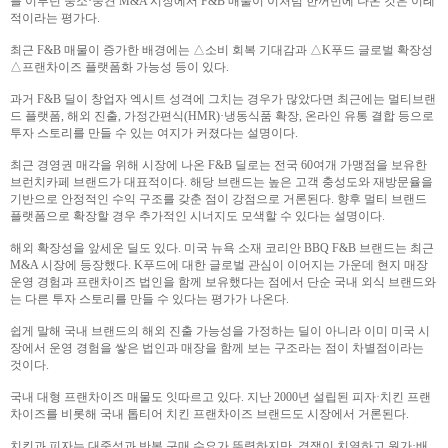
를 이루던 중소·중견 M&A 시장에서 F&B 매물이 이처럼 한꺼번에 나온 것은 이례
적이라는 평가다.
최근 F&B 매물이 증가한 배경에는 △소비 회복 기대감과 △K푸드 글로벌 확장성
△프랜차이즈 플랫폼화 가능성 등이 있다.
과거 F&B 딜이 창업자 엑시트 성격에 그치는 경우가 많았다면 최근에는 멀티브랜
드 플랫폼, 해외 진출, 가정간편식(HMR)·냉동식품 확장, 온라인 유통 결합 등으로
투자 스토리를 만들 수 있는 여지가 커졌다는 설명이다.
최근 경영권 매각을 위해 시장에 나온 F&B 딜로는 전국 60여개 가맹점을 보유한
브런치카페 브랜드가 대표적이다. 해당 브랜드는 높은 고객 충성도와 재방문율을
기반으로 안정적인 수익 구조를 갖춘 점이 강점으로 거론된다. 향후 멀티 브랜드
플랫폼으로 확장할 경우 추가적인 시너지도 모색할 수 있다는 설명이다.
해외 확장성을 앞세운 딜도 있다. 미국 뉴욕 소재 코리안 BBQ F&B 브랜드는 최근
M&A 시장에 등장했다. K푸드에 대한 글로벌 관심이 이어지는 가운데 현지 매장
운영 경험과 프랜차이즈 법인을 함께 보유했다는 점에서 단순 국내 외식 브랜드와
는 다른 투자 스토리를 만들 수 있다는 평가가 나온다.
쉽게 말해 국내 브랜드의 해외 진출 가능성을 가정하는 딜이 아니라 이미 미국 시
장에서 운영 경험을 쌓은 법인과 매장을 함께 보는 구조라는 점이 차별점이라는
것이다.
국내 대형 프랜차이즈 매물도 잇따르고 있다. 지난 2000년 설립된 피자·치킨 프랜
차이즈를 비롯해 국내 톱티어 치킨 프랜차이즈 브랜드도 시장에서 거론된다.
치킨과 피자는 대중성과 반복 구매 수요가 뚜렷하지만, 경쟁이 치열하고 원가·배