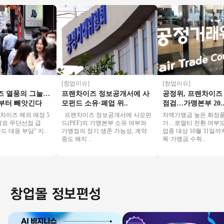
[창업이슈]
[창업이슈]
열풍의 그늘…
프랜차이즈 정보공개서에 사
공정위, 프랜차이즈 
터 빼앗긴다
모펀드 소유·폐업 위..
점검…가맹본부 20..
즈 해외 매장 5
프랜차이즈 정보공개서에 사모펀
차액가맹금 높은 화장품 업
표 무단선점 급
드(PEF)의 가맹본부 소유 여부와
가…로열티 전환 여부도 점
응 부담” 지..
가맹점의 장기 생존 가능성, 계약
업종 대상 10월 31일까지
중도 해지 ..
목·가맹금 수취..