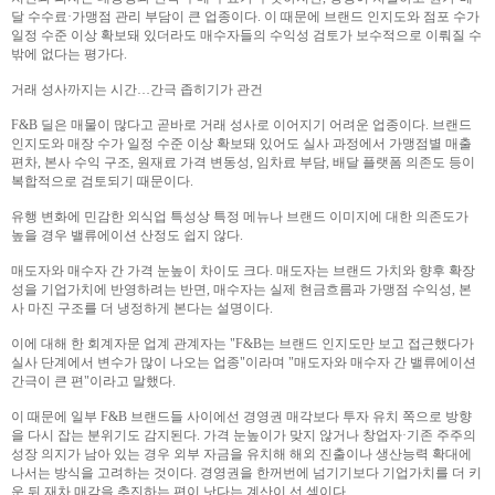
달 수수료·가맹점 관리 부담이 큰 업종이다. 이 때문에 브랜드 인지도와 점포 수가
일정 수준 이상 확보돼 있더라도 매수자들의 수익성 검토가 보수적으로 이뤄질 수
밖에 없다는 평가다.
거래 성사까지는 시간…간극 좁히기가 관건
F&B 딜은 매물이 많다고 곧바로 거래 성사로 이어지기 어려운 업종이다. 브랜드
인지도와 매장 수가 일정 수준 이상 확보돼 있어도 실사 과정에서 가맹점별 매출
편차, 본사 수익 구조, 원재료 가격 변동성, 임차료 부담, 배달 플랫폼 의존도 등이
복합적으로 검토되기 때문이다.
유행 변화에 민감한 외식업 특성상 특정 메뉴나 브랜드 이미지에 대한 의존도가
높을 경우 밸류에이션 산정도 쉽지 않다.
매도자와 매수자 간 가격 눈높이 차이도 크다. 매도자는 브랜드 가치와 향후 확장
성을 기업가치에 반영하려는 반면, 매수자는 실제 현금흐름과 가맹점 수익성, 본
사 마진 구조를 더 냉정하게 본다는 설명이다.
이에 대해 한 회계자문 업계 관계자는 "F&B는 브랜드 인지도만 보고 접근했다가
실사 단계에서 변수가 많이 나오는 업종"이라며 "매도자와 매수자 간 밸류에이션
간극이 큰 편"이라고 말했다.
이 때문에 일부 F&B 브랜드들 사이에선 경영권 매각보다 투자 유치 쪽으로 방향
을 다시 잡는 분위기도 감지된다. 가격 눈높이가 맞지 않거나 창업자·기존 주주의
성장 의지가 남아 있는 경우 외부 자금을 유치해 해외 진출이나 생산능력 확대에
나서는 방식을 고려하는 것이다. 경영권을 한꺼번에 넘기기보다 기업가치를 더 키
운 뒤 재차 매각을 추진하는 편이 낫다는 계산이 선 셈이다.