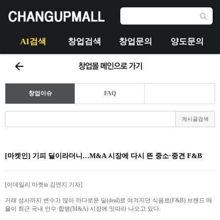
AI검색
창업검색
창업문의
양도문의
창업이슈
FAQ
게시글검색
[마켓인] 기피 딜이라더니…M&A 시장에 다시 뜬 중소·중견 F&B
[이데일리 마켓in 김연지 기자]
거래 성사까지 변수가 많아 까다로운 딜(deal)로 여겨지던 식음료(F&B) 브랜드 매
물이 최근 국내 인수·합병(M&A) 시장에 잇따라 나오고 있다.