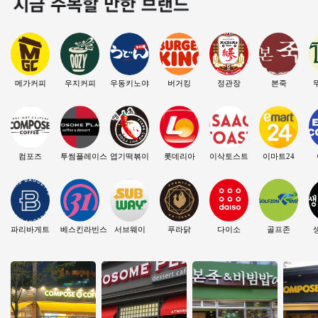
메가커피
우지커피
우동키노야
버거킹
정관장
본죽
컴포즈
투썸플레이스
엽기떡볶이
롯데리아
이삭토스트
이마트24
파리바게트
베스킨라빈스
서브웨이
푸라닭
다이소
골프존