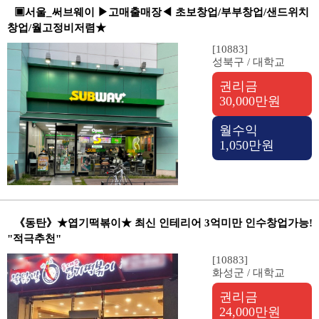
▣서울_써브웨이 ▶고매출매장◀ 초보창업/부부창업/샌드위치
창업/월고정비저렴★
[10883]
성북구 / 대학교
권리금
30,000만원
월수익
1,050만원
《동탄》★엽기떡볶이★ 최신 인테리어 3억미만 인수창업가능!
"적극추천"
[10883]
화성군 / 대학교
권리금
24,000만원