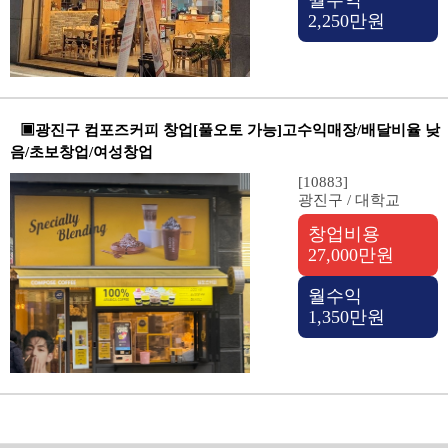
월수익
2,250만원
▣광진구 컴포즈커피 창업[풀오토 가능]고수익매장/배달비율 낮
음/초보창업/여성창업
[10883]
광진구 / 대학교
창업비용
27,000만원
월수익
1,350만원