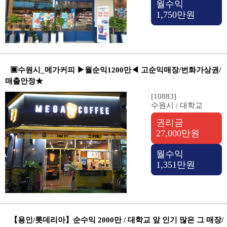
월수익
1,750만원
▣수원시_메가커피 ▶월순익1200만◀ 고순익매장/번화가상권/
매출안정★
[10883]
수원시 / 대학교
권리금
27,000만원
월수익
1,351만원
【용인/롯데리아】순수익 2000만 / 대학교 앞 인기 많은 그 매장/