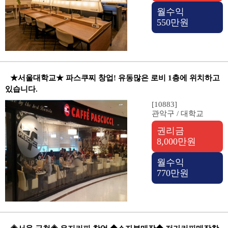
월수익
550만원
★서울대학교★ 파스쿠찌 창업! 유동많은 로비 1층에 위치하고
있습니다.
[10883]
관악구 / 대학교
권리금
8,000만원
월수익
770만원