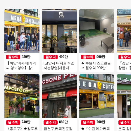
950만
400만
900만
월수익
월수익
월수익
월수익
【하남/미사 메가커
[고양시 디저트39 소
🔥 수원시 스크린골
『강남 
피 양도양수】창업
자본창업]매출대비
프 월수익 900만 ▶
창업』
비용 저렴/배달 없음/
전국 초특가❗❗
비전＋ 6대 안정성○
트추천
초보창업/소자본창
환급성○
소자본
업추천
업 커피
740만
880만
760만
월수익
월수익
월수익
월수익
《종로구》★컴포즈
금천구 커피전문점
★『수원 메가커피
본죽 