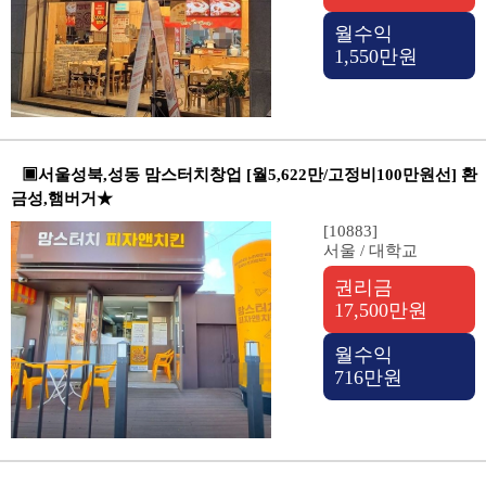
월수익
1,550만원
▣서울성북,성동 맘스터치창업 [월5,622만/고정비100만원선] 환
금성,햄버거★
[10883]
서울 / 대학교
권리금
17,500만원
월수익
716만원