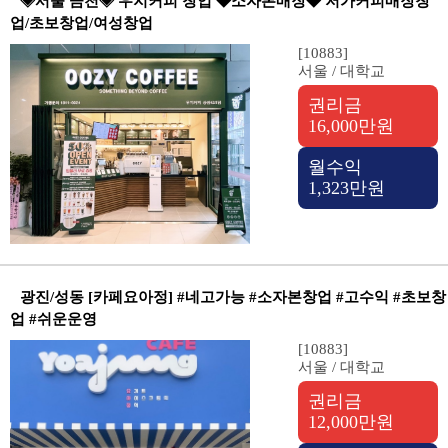
◈서울 금천◈ 우지커피 창업 ◆소자본매장◆ 저가커피매장창
업/초보창업/여성창업
[10883]
서울 / 대학교
권리금
16,000만원
월수익
1,323만원
광진/성동 [카페요아정] #네고가능 #소자본창업 #고수익 #초보창
업 #쉬운운영
[10883]
서울 / 대학교
권리금
12,000만원