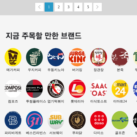
2
3
4
5
1
메가커피
우지커피
우동키노야
버거킹
정관장
본죽
컴포즈
투썸플레이스
엽기떡볶이
롯데리아
이삭토스트
이마트24
파리바게트
베스킨라빈스
서브웨이
푸라닭
다이소
골프존