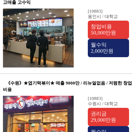
고매출 고수익
[10883]
용인시 / 대학교
창업비용
50,000만원
월수익
2,000만원
《수원》★엽기떡볶이★ 매출 9000만 / 리뉴얼없음 / 저렴한 창업
비용
[10883]
수원시 / 대학교
권리금
29,000만원