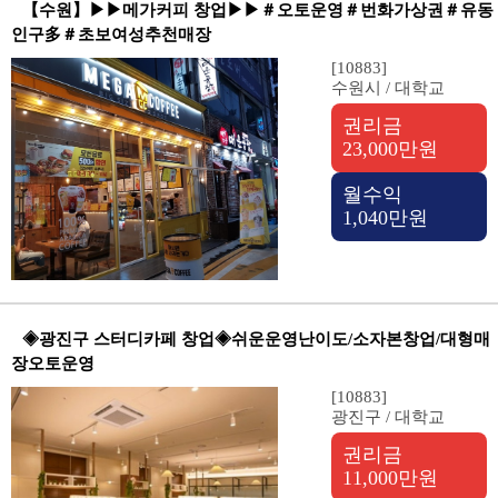
【수원】▶▶메가커피 창업▶▶＃오토운영＃번화가상권＃유동
인구多＃초보여성추천매장
[10883]
수원시 / 대학교
권리금
23,000만원
월수익
1,040만원
◈광진구 스터디카페 창업◈쉬운운영난이도/소자본창업/대형매
장오토운영
[10883]
광진구 / 대학교
권리금
11,000만원