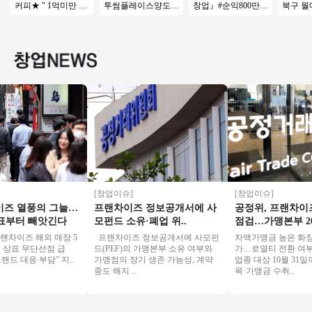
커피★ " 1억미만 소
투썸플레이스양도양
창업』#순익800만#
북구 월매
자본 창업 추천 " 창
수 수익800 좋은기회
창업비용저렴#리모
원, 권리
업몰 특급
연락주세요
델링완#소자본창업#
양도양
여성창업★
[창업이슈]
[창업이슈]
열풍의 그늘…
프랜차이즈 정보공개서에 사
공정위, 프랜차이즈 
터 빼앗긴다
모펀드 소유·폐업 위..
점검…가맹본부 20..
즈 해외 매장 5
프랜차이즈 정보공개서에 사모펀
차액가맹금 높은 화장품 업
표 무단선점 급
드(PEF)의 가맹본부 소유 여부와
가…로열티 전환 여부도 점
응 부담” 지..
가맹점의 장기 생존 가능성, 계약
업종 대상 10월 31일까지
중도 해지 ..
목·가맹금 수취..