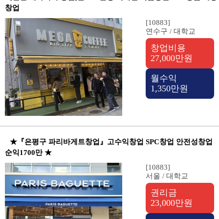
창업
[10883]
연수구 / 대학교
창업비용
27,000만원
월수익
1,350만원
★『은평구 파리바게트창업』고수익창업 SPC창업 안전성창업
순익1700만 ★
[10883]
서울 / 대학교
권리금
23,000만원