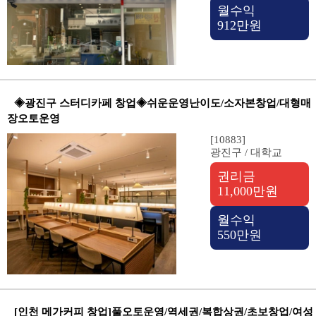
월수익
912만원
◈광진구 스터디카페 창업◈쉬운운영난이도/소자본창업/대형매
장오토운영
[10883]
광진구 / 대학교
권리금
11,000만원
월수익
550만원
[인천 메가커피 창업]풀오토운영/역세권/복합상권/초보창업/여성