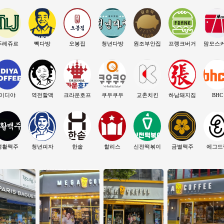
뚜레쥬르
빽다방
오봉집
청년다방
원조부안집
프랭크버거
맘모스
이디야
역전할맥
크라운호프
쿠우쿠우
교촌치킨
하남돼지집
BHC
생활맥주
청년피자
한솥
할리스
신전떡볶이
금별맥주
에그드