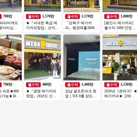
700만
1,570만
1,170만
1,000만
월수익
월수익
월수익
 파리바게뜨
★『서대문 특급 메
『강북구 메가커
[용인시 메가커피]
】항아리상권
가커피창업』순익
피』평균매출3800만
월수익 1000 안정적
리『풀오토/
1600만 오토창업추
★ 순익1100만 고수
인상권에 1등브랜드
얼완료』
천 시니어창업 은퇴
익/초보/여성창업★
고매출 메가커피!
창업★
790만
480만
1,400만
1,530만
월수익
월수익
월수익
 쉬운★800
★『광명 메가커피
강남 골프존파크 창
2026년《관악구》
익가능★유명
창업』26년도 신규
업｜NX 8룸 양도양
메가커피★ 고매출 /
 체인점 양
메가커피 매장★초
수, 월매출 4,000만
고수익 창업몰 특급
토운영★고수
보창업/소자본창업/
권리금 1억 5천
입니다.
여성창업