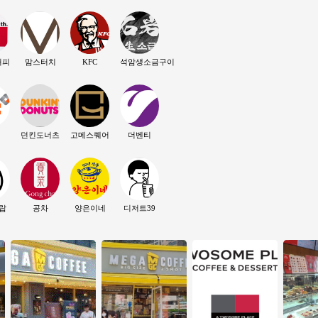
커피
맘스터치
KFC
석암생소금구이
던킨도너츠
고메스퀘어
더벤티
랍
공차
양은이네
디저트39