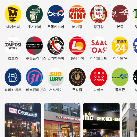
메가커피
우지커피
우동키노야
버거킹
정관장
본죽
컴포즈
투썸플레이스
엽기떡볶이
롯데리아
이삭토스트
이마트24
파리바게트
베스킨라빈스
서브웨이
푸라닭
다이소
골프존