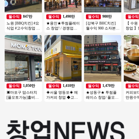
847만
1,490만
900만
월수익
월수익
월수익
월수익
노원 [BBQ치킨] #요
★용인★투썸플레이
[강북구 BHC치킨]
【 수원
식업 #고수익창업 #
스 창업! / 경쟁업체
월수익 900 소자본/
창업 
소자본창업 #초보창
입점 완! / 리뉴얼 완
고수익 수익구조 정
+메인자
업 #치킨창업
료! / 오토 운영
말좋은 BHC매장!
풀리뉴
1,050만
1,410만
1,470만
월수익
월수익
월수익
월수익
▣마포구 맘스터치
◈서울 영등포◈ 메
★성동구★ 투썸플
커피보다
[풀오토가능]홀비중
가커피 창업 ◆고수
레이스 창업/ 풀오토
만원수
높음/수익성매장/꾸
익창업◆ 저가커피
매장! 인테리어 A급
샤브샤브
준한매출/역세권
창업/초보창업/여성
매장
도★오
창업
익