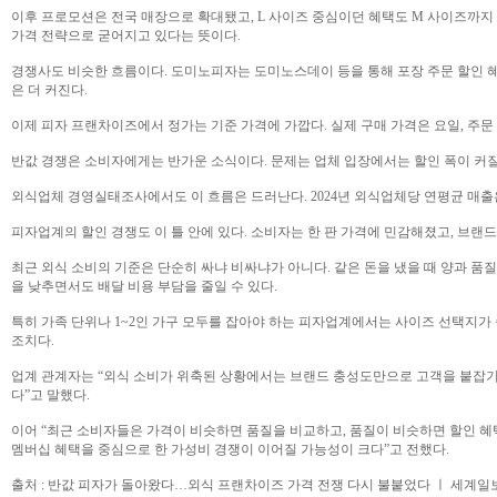
이후 프로모션은 전국 매장으로 확대됐고, L 사이즈 중심이던 혜택도 M 사이즈까지 
가격 전략으로 굳어지고 있다는 뜻이다.
경쟁사도 비슷한 흐름이다. 도미노피자는 도미노스데이 등을 통해 포장 주문 할인 혜
은 더 커진다.
이제 피자 프랜차이즈에서 정가는 기준 가격에 가깝다. 실제 구매 가격은 요일, 주문 
반값 경쟁은 소비자에게는 반가운 소식이다. 문제는 업체 입장에서는 할인 폭이 커질
외식업체 경영실태조사에서도 이 흐름은 드러난다. 2024년 외식업체당 연평균 매출은 2억
피자업계의 할인 경쟁도 이 틀 안에 있다. 소비자는 한 판 가격에 민감해졌고, 브랜
최근 외식 소비의 기준은 단순히 싸냐 비싸냐가 아니다. 같은 돈을 냈을 때 양과 품
을 낮추면서도 배달 비용 부담을 줄일 수 있다.
특히 가족 단위나 1~2인 가구 모두를 잡아야 하는 피자업계에서는 사이즈 선택지가 
조치다.
업계 관계자는 “외식 소비가 위축된 상황에서는 브랜드 충성도만으로 고객을 붙잡기 
다”고 말했다.
이어 “최근 소비자들은 가격이 비슷하면 품질을 비교하고, 품질이 비슷하면 할인 혜
멤버십 혜택을 중심으로 한 가성비 경쟁이 이어질 가능성이 크다”고 전했다.
출처 : 반값 피자가 돌아왔다…외식 프랜차이즈 가격 전쟁 다시 불붙었다 ㅣ 세계일