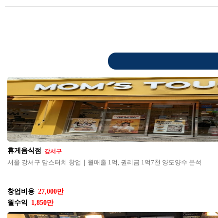
휴게음식점
강서구
서울 강서구 맘스터치 창업｜월매출 1억, 권리금 1억7천 양도양수 분석
창업비용
27,000만
월수익
1,850만