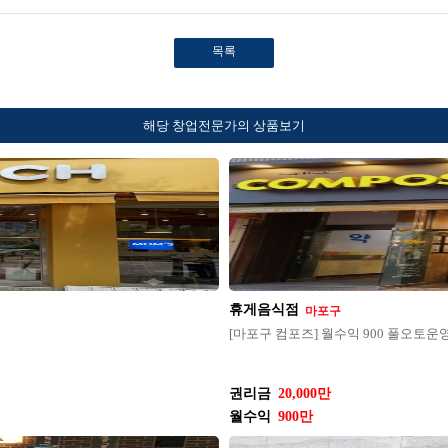
목록
해당 창업전문가의 상품보기
휴게음식점
마포구
[마포구 컴포즈] 월수익 900 풀오토
권리금
20,000만
월수익
900만