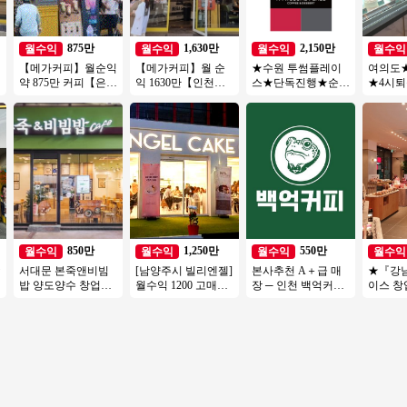
875만
1,630만
2,150만
월수익
월수익
월수익
월수익
【메가커피】월순익
【메가커피】월 순
★수원 투썸플레이
여의도
약 875만 커피【은평
익 1630만【인천】
스★단독진행★순익
★4시
구】역세권, 주거, 오
집객력우수, 배달없
2000만이상#오피스#
유명커
피스, 복합상권
는 커피창업 추천
역세권#고수익창업#
다 근무
풀오토
850만
1,250만
550만
월수익
월수익
월수익
월수익
★
서대문 본죽앤비빔
[남양주시 빌리엔젤]
본사추천 A＋급 매
★『강
밥 양도양수 창업비
월수익 1200 고매출/
장 ─ 인천 백억커피
이스 
용 권리인수 프랜차
고수익나오는 디저
양도양수 권리인수
메인 상권
이즈 창업 절차 직장
트카페 빌리엔젤!
만 투잡
인투잡
업★