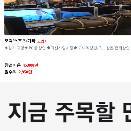
오락/스포츠/기타
고양시
◈경기 고양◈ PC방 창업 ◆최신사양매장◆ 고수익창업/초보창업/은퇴창업
창업비용
45,000만
월수익
2,950만