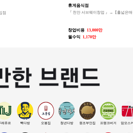
휴게음식점
『 천안 서브웨이창업 』→【홀넓은매장
입점
창업비용
13,000만
월수익
1,170만
뚜레쥬르
빽다방
오봉집
청년다방
원조부안집
프랭크버거
맘모스