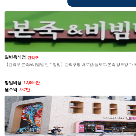
일반음식점
관악구
【관악구 본죽&비빔밥 인수창업】관악구청 바로앞/풀오토/본죽 양도양수
창업비용
12,000만
월수익
537만