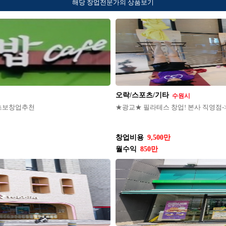
해당 창업전문가의 상품보기
오락/스포츠/기타
수원시
/초보창업추천
★광교★ 필라테스 창업! 본사 직영점-
창업비용
9,500만
월수익
850만