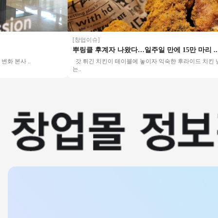
[창업이슈]
뿌링클 후계자 나왔다…일주일 만에 15만 마리 ..
 ..
갓 튀긴 치킨이 테이블에 놓이자 익숙한 후라이드 치킨 냄새 대신
는..