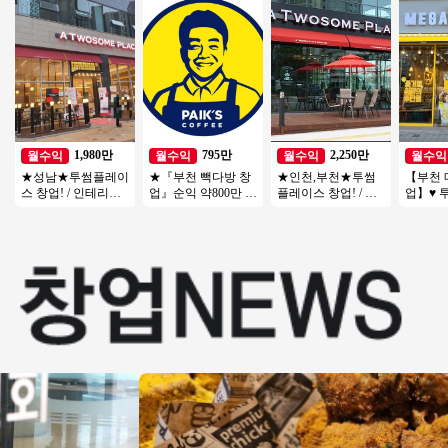
비중! / 고수익창업
는 커피창업 추천
보창업/여성창업/소
세대 /
자본창업
1,980만
795만
2,250만
월수익
월수익
월수익
월수익
★성남★투썸플레이
★『부천 빽다방 창
★인천,부천★투썸
【부천
스 창업! / 인테리어
업』순익 약800만 시
플레이스 창업! / 지
업】♥ 
A급! / 고수익 매장! /
세대비 저렴한 특급
역내 순위권 매출! /
자본1인
간편 운영!
매장 초보창업추천
고수익 창업!
양도양수
★
수익