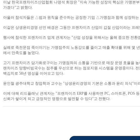
이날 한국프랜차이즈산업협회 나명석 회장은 "지속 가능한 성장의 핵심은 가맹본부와
가겠다"고 밝혔다.
아울러 참석자들은 △법과 원칙을 준수하는 공정한 기업 △가맹점과 함께 성장하는 
이같은 상생윤리경영 선언 배경은 그동안 프랜차이즈 산업이 갑질 산업이라는 프레임
행사에 참석한 프랜차이즈 업계 관계자는 "산업 성장을 위해서는 올해 중요한 전환
실례로 죽전문점 죽이야기는 가맹점주의 노동강도를 줄이고 매출 확대를 위해 몇 년
에서 만족도를 높였다.
고기 프랜차이즈 담가화로구이는 가맹점좌의 소통을 기반으로 매장 운영 효율을 높이고
랜차이즈 망향비빔국수는 점주를 우선으로 하는 점포지원 시스템을 운영중이다. 전
백김치로 58년 명성을 이어오고 있다.
윤인철 광주대학교 창업학과 교수는 "상생윤리경영의 기본은 소통과 윤리 의식"이라
이에 대해 리드플래닛 관계자는 "프랜차이즈 ERP를 사용하면 PC, 스마트폰, POS
신뢰가 쌓이게 되고 긍정적인 영향으로 발전할 수 있다"고 전했다.