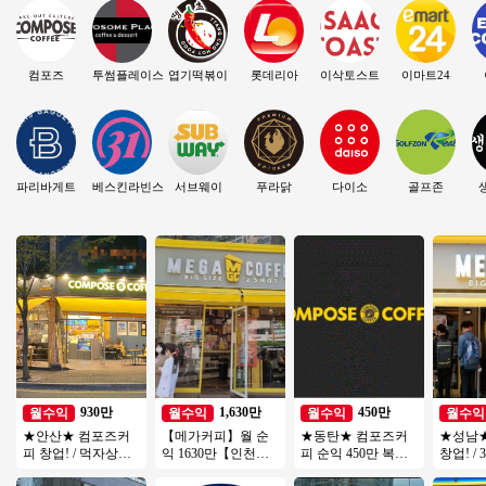
컴포즈
투썸플레이스
엽기떡볶이
롯데리아
이삭토스트
이마트24
파리바게트
베스킨라빈스
서브웨이
푸라닭
다이소
골프존
930만
1,630만
450만
월수익
월수익
월수익
월수익
★안산★ 컴포즈커
【메가커피】월 순
★동탄★ 컴포즈커
★성남
피 창업! / 먹자상권
익 1630만【인천】
피 순익 450만 복합
창업! / 
초입부! / 낮은 배달
집객력우수, 배달없
상권 경쟁업체多 초
상 아파