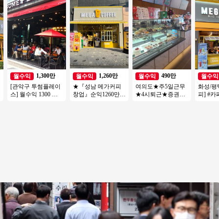
바로 보내드립니다
매출꾸준한 남산돈
소자본창업#고수익
권리금 
까스!
창업#투잡
1,300만
1,260만
490만
월수익
월수익
월수익
월수익
피
[관악구 투썸플레이
★『성남 메가커피
여의도★주5일근무
화성/평
스] 월수익 1300 고
창업』순익1260만
★4시퇴근★증권가
피] #
수익/초보창업 운영
오피스 메인자리 주6
유명커피★직장인보
즈창업 
편한 투썸플레이스!
일 운영 여성창업
다 근무시간 적음
#메가커
업