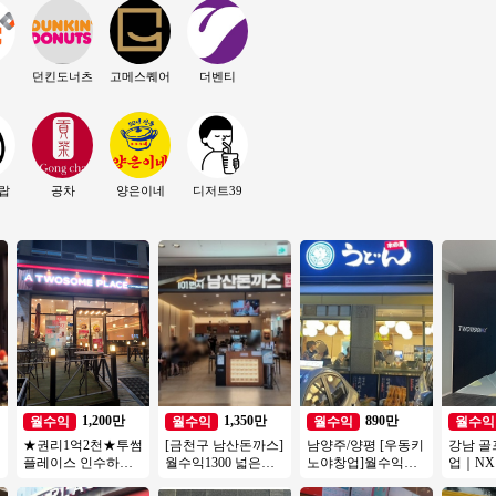
던킨도너츠
고메스퀘어
더벤티
랍
공차
양은이네
디저트39
1,200만
1,350만
890만
월수익
월수익
월수익
월수익
★권리1억2천★투썸
[금천구 남산돈까스]
남양주/양평 [우동키
강남 골
도
플레이스 인수하세
월수익1300 넓은평
노야창업]월수익
업｜NX
요★특급◈동영상
수 깔끔한인테리어
1200만 #우동창업#
수, 월매