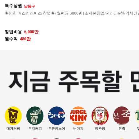
특수상권
남동구
◈인천 배스킨라빈스 창업◈{월평균 3000만}소자본창업/권리금6천/역세권
창업비용
6,000만
월수익
480만
메가커피
우지커피
우동키노야
버거킹
정관장
본죽