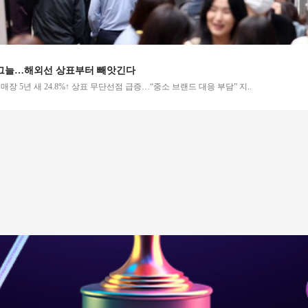
[창
해외선 상표부터 빼앗긴다
프랜
새 24.8%↑ 상표 무단선점 급증…“중소 브랜드 대응 부담” 지..
프랜
..