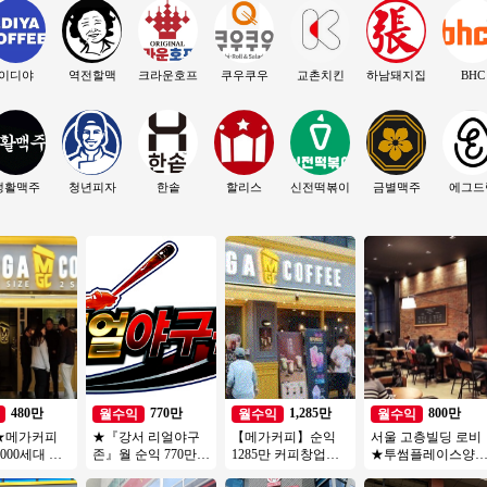
이디야
역전할맥
크라운호프
쿠우쿠우
교촌치킨
하남돼지집
BHC
생활맥주
청년피자
한솥
할리스
신전떡볶이
금별맥주
에그드
480만
770만
1,285만
800만
월수익
월수익
월수익
★메가커피
★『강서 리얼야구
【메가커피】순익
서울 고층빌딩 로비
3000세대 이
존』월 순익 770만원
1285만 커피창업
★투썸플레이스양
트단지 배후
스크린야구 양도양
【송파구】대단지
★오토운영 5시마감