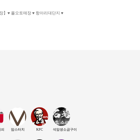
】♥ 풀오토매장 ♥ 항아리대단지 ♥
커피
맘스터치
KFC
석암생소금구이