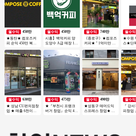
450만
450만
740만
월수익
월수익
월수익
월수익
★동탄★ 컴포즈커
시흥】백억커피 양
《종로구》★컴포즈
★수원
피 순익 450만 복합
도양수 A급 매장 1억
커피★ " 1억미만 소
스★단
상권 경쟁업체多 초
창업 추천아이템
자본 창업 추천 " 창
2000
보창업/여성창업/소
업몰 특급
역세권
자본창업
풀오토
630만
475만
490만
월수익
월수익
월수익
월수익
★ 성남 CU편의점창
★『부천시 프랭크
★성동구 매머드익
『 강서
업 ★ 매출 6천이상
버거 창업』순익 475
스프레스 창업★ 성
피창업 
★ 호재 많음 ★ 건물
만 오토창업아이템
수기＊비수기 매출
운영】♥
독점 ★ 오토운영
투잡창업 부부창업
차이 없이 꾸준한 매
음 ♥ 배
추천★
장
보창업