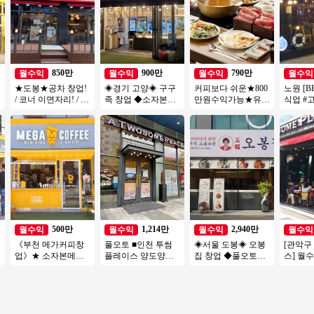
850만
900만
790만
월수익
월수익
월수익
월수익
★도봉★공차 창업!
◈경기 고양◈ 구구
커피보다 쉬운★800
노원 [B
/ 코너 이면자리! / 최
족 창업 ◆소자본매
만원수익가능★유명
식업 #
상급 위치! / 유동이
장◆ 부부창업/요식
샤브샤브 체인점 양
소자본창
흐르는 위치!
업창업/은퇴창업
도★오토운영★고수
업 #치
익
500만
1,214만
2,940만
월수익
월수익
월수익
월수익
《부천 메가커피창
풀오토 ■인천 투썸
◈서울 도봉◈ 오봉
[관악구
업》★ 소자본메가
플레이스 양도양수■
집 창업 ◆풀오토매
스] 월수
커피 ★ 투잡 ★ 인기
＃배달없음＃유명사
장◆ 요식업창업/부
수익/초
많은 메가커피창업
거리＃고매출＃투잡
부창업/은퇴창업/수
편한 투
★
추천
익성창업