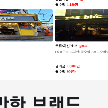
월수익
1,180만
주류/치킨/호프
성북구
[성북구 BHC치킨] 월수익 900 고
권리금
10,000만
월수익
900만