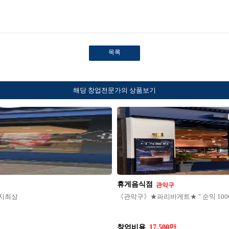
목록
해당 창업전문가의 상품보기
휴게음식점
관악구
입지최상
《관악구》★파리바게트★ " 순익 100
창업비용
17,500만