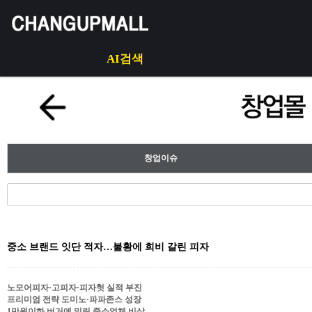
AI검색
창업이슈
중소 브랜드 잇단 적자…불황에 희비 갈린 피자
노모어피자·고피자·피자헛 실적 부진
프리미엄 전략 도미노·파파존스 성장
1만원이하 버거에 밀린 중소업체 비상