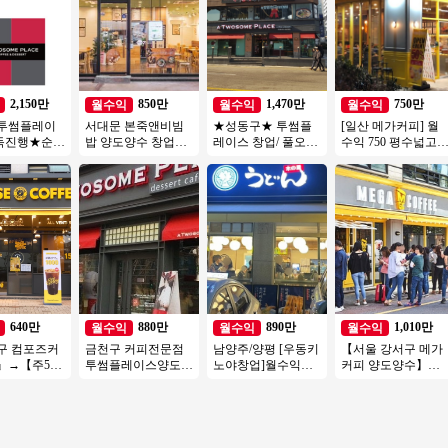
2,150만
850만
1,470만
750만
월수익
월수익
월수익
 투썸플레이
서대문 본죽앤비빔
★성동구★ 투썸플
[일산 메가커피] 월
독진행★순익
밥 양도양수 창업비
레이스 창업/ 풀오토
수익 750 평수넓고
만이상#오피스#
용 권리인수 프랜차
매장! 인테리어 A급
확실하게 자리잡은
#고수익창업#
이즈 창업 절차 직장
매장
메가커피!
인투잡
640만
880만
890만
1,010만
월수익
월수익
월수익
구 컴포즈커
금천구 커피전문점
남양주/양평 [우동키
【서울 강서구 메가
』→【주5일
투썸플레이스양도양
노야창업]월수익
커피 양도양수】배
 운영시간짧
수 수익800 좋은기회
1200만 #우동창업#
달없음/풀오토운영/
달없음 ♥ 초
연락주세요
소자본창업#고수익
초보창업/여성창업
창업#투잡
추천