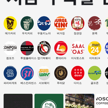
메가커피
우지커피
우동키노야
버거킹
정관장
본죽
컴포즈
투썸플레이스
엽기떡볶이
롯데리아
이삭토스트
이마트24
파리바게트
베스킨라빈스
서브웨이
푸라닭
다이소
골프존