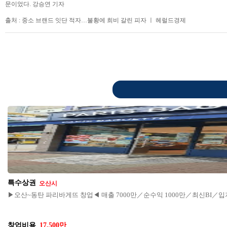
문이었다. 강승연 기자
출처 : 중소 브랜드 잇단 적자…불황에 희비 갈린 피자 ㅣ 헤럴드경제
특수상권
오산시
▶오산~동탄 파리바게뜨 창업◀ 매출 7000만／순수익 1000만／최신BI／
창업비용
17,500만