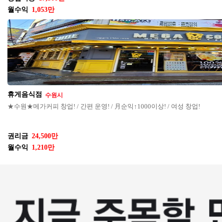
월수익
1,053만
휴게음식점
수원시
★수원★메가커피 창업! / 간편 운영! / 月순익↑1000이상! / 여성 창업!
권리금
24,500만
월수익
1,210만