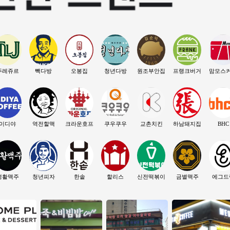
뚜레쥬르
빽다방
오봉집
청년다방
원조부안집
프랭크버거
맘모스
이디야
역전할맥
크라운호프
쿠우쿠우
교촌치킨
하남돼지집
BHC
생활맥주
청년피자
한솥
할리스
신전떡볶이
금별맥주
에그드