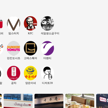
커피
맘스터치
KFC
석암생소금구이
던킨도너츠
고메스퀘어
더벤티
랍
공차
양은이네
디저트39