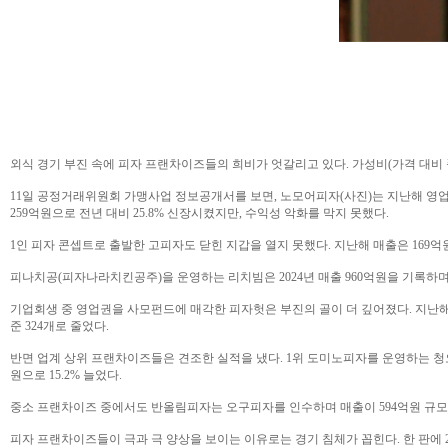
외식 경기 부진 속에 피자 프랜차이즈들의 희비가 엇갈리고 있다. 가성비(가격 대비
11일 공정거래위원회 가맹사업 정보공개서를 보면, 노모어피자(사진)는 지난해 영업손
259억원으로 전년 대비 25.8% 신장시켰지만, 수익성 악화를 막지 못했다.
1인 피자 콘셉트로 출발한 고피자도 닫힌 지갑을 열지 못했다. 지난해 매출은 169억
피나치공(피자나라치킨공주)을 운영하는 리치빔은 2024년 매출 960억원을 기록하며 10
기업회생 중 영업권을 사모펀드에 매각한 피자헛은 부진의 골이 더 깊어졌다. 지난해 매출
준 324개로 줄었다.
반면 업계 상위 프랜차이즈들은 견조한 실적을 냈다. 1위 도미노피자를 운영하는 청오디피
원으로 15.2% 늘었다.
중소 프랜차이즈 중에서도 반올림피자는 오구피자를 인수하며 매출이 594억원 규모로 
피자 프랜차이즈들이 극과 극 양상을 보이는 이유로는 경기 침체가 꼽힌다. 한 판에 