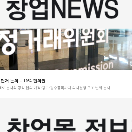
[창
의… 10% 협의권..
뿌링
사와 공식 협의 가격·광고·필수품목까지 의사결정 구조 변화 본사 ..
갓 
는..