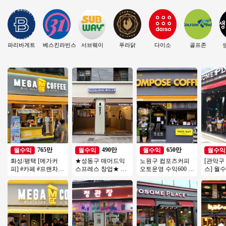
파리바게트
베스킨라빈스
서브웨이
푸라닭
다이소
골프존
765만
490만
650만
월수익
월수익
월수익
월수익
화성/평택 [메가커
★성동구 매머드익
노원구 컴포즈커피
[관악구
피] #카페 #프랜차이
스프레스 창업★ 성
오토운영 수익600 #
스] 월수
즈창업 #소자본창업
수기＊비수기 매출
소자본창업 #여성창
수익/초
#메가커피 #커피창
차이 없이 꾸준한 매
업 #초보창업 추천
편한 투
업
장