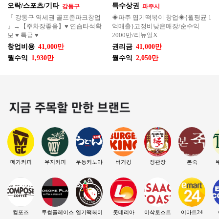
오락/스포츠/기타
특수상권
강동구
파주시
『 강동구 역세권 골프존파크창업
◈파주 엽기떡볶이 창업◈{월평균 1
』→【주차장좋음】♥ 연습타석확
억매출}고정비낮은매장/순수익
보 ♥ 특급 ♥
2000만/리뉴얼X
창업비용
41,000만
권리금
41,000만
월수익
1,930만
월수익
2,050만
메가커피
우지커피
우동키노야
버거킹
정관장
본죽
컴포즈
투썸플레이스
엽기떡볶이
롯데리아
이삭토스트
이마트24