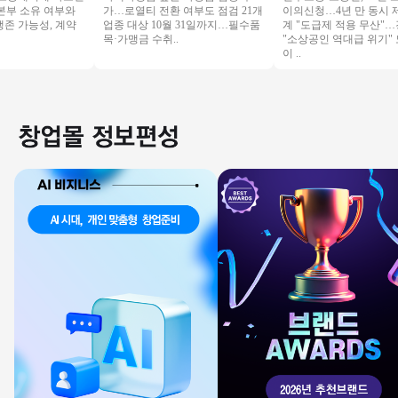
부 소유 여부와
가…로열티 전환 여부도 점검 21개
이의신청…4년 만 동시 제기
 가능성, 계약
업종 대상 10월 31일까지…필수품
계 "도급제 적용 무산"…경
목·가맹금 수취..
"소상공인 역대급 위기" 
이 ..