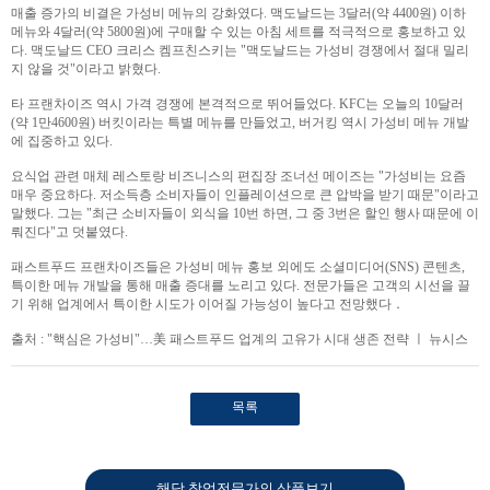
매출 증가의 비결은 가성비 메뉴의 강화였다. 맥도날드는 3달러(약 4400원) 이하
메뉴와 4달러(약 5800원)에 구매할 수 있는 아침 세트를 적극적으로 홍보하고 있
다. 맥도날드 CEO 크리스 켐프친스키는 "맥도날드는 가성비 경쟁에서 절대 밀리
지 않을 것"이라고 밝혔다.
타 프랜차이즈 역시 가격 경쟁에 본격적으로 뛰어들었다. KFC는 오늘의 10달러
(약 1만4600원) 버킷이라는 특별 메뉴를 만들었고, 버거킹 역시 가성비 메뉴 개발
에 집중하고 있다.
요식업 관련 매체 레스토랑 비즈니스의 편집장 조너선 메이즈는 "가성비는 요즘
매우 중요하다. 저소득층 소비자들이 인플레이션으로 큰 압박을 받기 때문"이라고
말했다. 그는 "최근 소비자들이 외식을 10번 하면, 그 중 3번은 할인 행사 때문에 이
뤄진다"고 덧붙였다.
패스트푸드 프랜차이즈들은 가성비 메뉴 홍보 외에도 소셜미디어(SNS) 콘텐츠,
특이한 메뉴 개발을 통해 매출 증대를 노리고 있다. 전문가들은 고객의 시선을 끌
기 위해 업계에서 특이한 시도가 이어질 가능성이 높다고 전망했다．
출처 : "핵심은 가성비"…美 패스트푸드 업계의 고유가 시대 생존 전략 ㅣ 뉴시스
목록
해당 창업전문가의 상품보기