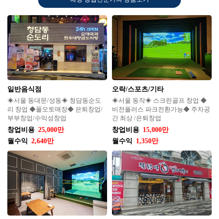
일반음식점
오락/스포츠/기타
◈서울 동대문/성동◈ 청담동순도
◈서울 동작◈ 스크린골프 창업 ◆
리 창업 ◆풀오토매장◆ 은퇴창업/
비전플러스 파크전환가능◆ 주차공
부부창업/수익성창업
간 최상 /은퇴창업
창업비용
25,000만
창업비용
15,000만
월수익
2,640만
월수익
1,350만