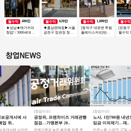
480만
620만
1,000만
월수익
월수익
월수익
월수익
★성남★메가커피
◈홍삼판매점▶서울
[동작구 대로변 투썸
[은평구
창업! / 3000세대 이
금천구 정관장 창업
플레이스커피]반오
월수익 1
상 아파트단지 배후
◀ 연매출3억5천↑안
토운영/초보창업/여
고수익 
세대 / 낮은 투자금액
정성/낮은월비용
성창업/커피창업
드 교촌
[창업이슈]
[창업이슈]
보공개서에 사
공정위, 프랜차이즈 거래관행
노사, 1만700원 내년도
 위..
점검…가맹본부 20..
임금 이의제기…재..
공개서에 사모펀
차액가맹금 높은 화장품 업종 추
민주노총·소공연, 27일 노