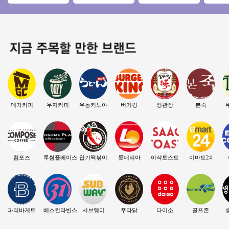
2000만이상#오피스#
업/소자본 추천드리
비전＋ 6대 안정성○
월 순익 
역세권#고수익창업#
는 안정적인 메가커
환급성○
자본#초
풀오토
피!
업
메가커피
우지커피
우동키노야
버거킹
정관장
본죽
컴포즈
투썸플레이스
엽기떡볶이
롯데리아
이삭토스트
이마트24
파리바게트
베스킨라빈스
서브웨이
푸라닭
다이소
골프존