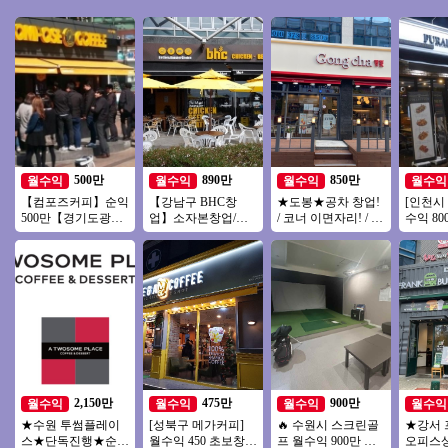
500만
890만
850만
월수익
월수익
월수익
월수익
【컴포즈커피】순익
【강남구 BHC창
★도봉★공차 창업!
[인천시
500만【경기도광
업】소자본창업/고
/ 코너 이면자리! / 최
수익 80
주】소자본 커피창
수익창업/유명프랜
상급 위치! / 유동이
수익 초
업 오토운영중, 입지
차이즈창업/강력추
흐르는 위치!
인 대세
우수!
천
닭!
2,150만
475만
900만
월수익
월수익
월수익
월수익
★수원 투썸플레이
[성북구 메가커피]
🔥 수원시 스크린골
★강서 
스★단독진행★순익
월수익 450 초보창
프 월수익 900만 ▶
오피스