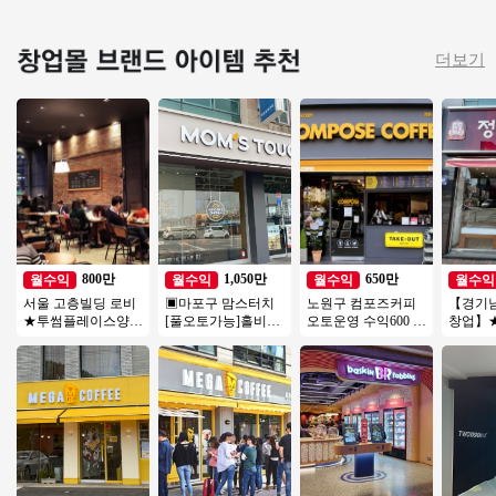
더보기
800만
1,050만
650만
월수익
월수익
월수익
월수익
서울 고층빌딩 로비
▣마포구 맘스터치
노원구 컴포즈커피
【경기
★투썸플레이스양도
[풀오토가능]홀비중
오토운영 수익600 #
창업】★
★오토운영 5시마감
높음/수익성매장/꾸
소자본창업 #여성창
랜드★ 
★주5일영업★투잡
준한매출/역세권
업 #초보창업 추천
니어 추
창업★
템