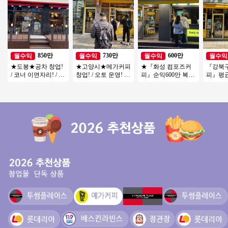
850만
730만
600만
월수익
월수익
월수익
월수익
★도봉★공차 창업!
★고양시★메가커피
★『화성 컴포즈커
『강북
/ 코너 이면자리! / 최
창업! / 오토 운영! /
피』순익600만 복합
피』평균
상급 위치! / 유동이
주 5일 짧은 운영시
상권★27년호재 소
★ 순익1
흐르는 위치!
간 인건비 절감
자본창업 여성창업
익/초보
투잡추천