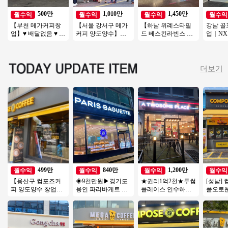
500만
1,010만
1,450만
월수익
월수익
월수익
월수익
【부천 메가커피창
【서울 강서구 메가
【하남 위례스타필
강남 골
업】♥ 배달없음 ♥ 수
커피 양도양수】배
드 베스킨라빈스 양
업｜NX
익500만원 ♥ 초보카
달없음/풀오토운영/
도양수】♥ 소자본창
수, 월매
페창업 ♥
초보창업/여성창업
업 ♥ 초보추천 ♥
권리금 
추천
더보기
499만
840만
1,200만
월수익
월수익
월수익
월수익
【용산구 컴포즈커
◈9천만원▶경기도
★권리1억2천★투썸
[성남]
피 양도양수 창업】
용인 파리바게트 창
플레이스 인수하세
풀오토
소자본창업/초보창
업◀ 평균매출 5,500
요★특급◈동영상
학원밀집지
업/여성창업/커피창
만↑고수익/풀오토
바로 보내드립니다
창업/여
업/카페창업
본창업