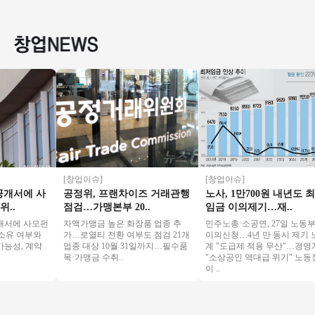
토수익1200 / 정말좋
매출3200/ 초보 / 여
창업 추천아이템
자본 창업
은사업체입니다
성창업 / 소자본창업
업몰 특
[창업이슈]
[창업이슈]
서에 사
공정위, 프랜차이즈 거래관행
노사, 1만700원 내년도 최저
.
점검…가맹본부 20..
임금 이의제기…재..
에 사모펀
차액가맹금 높은 화장품 업종 추
민주노총·소공연, 27일 노동부에
유 여부와
가…로열티 전환 여부도 점검 21개
이의신청…4년 만 동시 제기 노동
성, 계약
업종 대상 10월 31일까지…필수품
계 "도급제 적용 무산"…경영계
목·가맹금 수취..
"소상공인 역대급 위기" 노동장관
이 ..