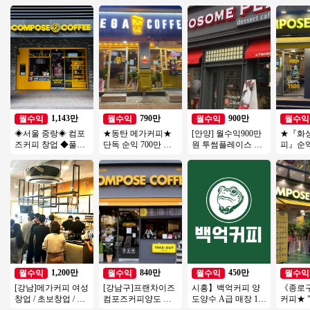
1,143만
790만
900만
월수익
월수익
월수익
월수익
◈서울 중랑◈ 컴포
★동탄 메가커피★
[안양] 월수익900만
★『화
즈커피 창업 ◆풀오
단독 순익 700만 외
원 투썸플레이스 오
피』순익
토매장◆ 주부창업/
부리모델링完 직접
피스 리뉴얼없는매
상권★2
초보창업/은퇴창업/
운영 추천 매장 소자
장 초보여성 강추드
자본창
여성창업
본창업
립니다
투잡추
1,200만
840만
450만
월수익
월수익
월수익
월수익
[강남]메가커피 여성
[강남구]프랜차이즈
시흥】백억커피 양
《종로
창업 / 초보창업 / 오
컴포즈커피양도 월
도양수 A급 매장 1억
커피★ 