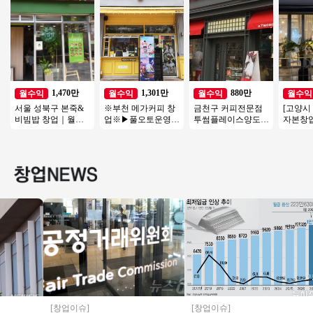
1,470만
1,301만
880만
월수익
월수익
월수익
월수익
서울 성북구 본죽&
※부천 메가커피 창
금천구 커피전문점
[고양시
비빔밥 창업｜월매
업※▶풀오토운영◀
투썸플레이스양도양
자본창
출 3,600만원, 권리금
초역세권/수익성매
수 수익800 좋은기회
전국 초
1억5천 창업 분석
장/초보창업/여성창
연락주세요
업/
[창업이슈]
[창업이슈]