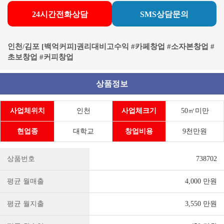
24시간전화상담
SMS상담문의
인천/김포 [백억커피]권리대비고수익 #카페창업 #소자본창업 #
초보창업 #커피창업
상품정보
사업체위치
인천
사업체크기
50㎡미만
현업종
대학교
창업비용
9천만원
상품번호
738702
평균 월매출
4,000 만원
평균 월지출
3,550 만원