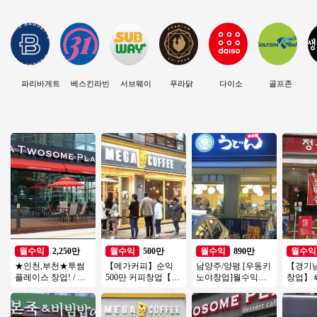
파리바게트
베스킨라빈스
서브웨이
푸라닭
다이소
골프존
2,250만
500만
890만
월수익
월수익
월수익
월수익
★인천,부천★투썸
【메가커피】순익
남양주/양평 [우동키
【경기
플레이스 창업! / 지
500만 커피창업【인
노야창업]월수익
창업】
역내 순위권 매출! /
천서구】사거리코
1200만 #우동창업#
아이템 
고수익 창업!
너, 학원가, 먹자상권
소자본창업#고수익
가맹점
창업추천
창업#투잡
여성창