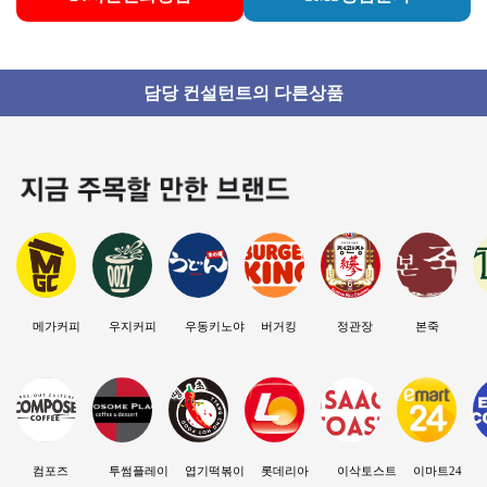
담당 컨설턴트의 다른상품
메가커피
우지커피
우동키노야
버거킹
정관장
본죽
컴포즈
투썸플레이스
엽기떡볶이
롯데리아
이삭토스트
이마트24