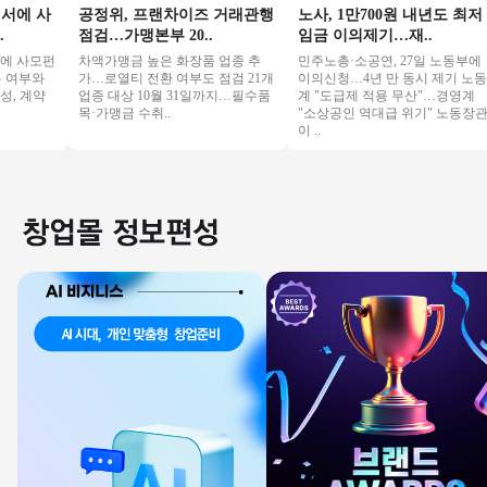
 사
공정위, 프랜차이즈 거래관행
노사, 1만700원 내년도 최저
점검…가맹본부 20..
임금 이의제기…재..
사모펀
차액가맹금 높은 화장품 업종 추
민주노총·소공연, 27일 노동부에
여부와
가…로열티 전환 여부도 점검 21개
이의신청…4년 만 동시 제기 노동
 계약
업종 대상 10월 31일까지…필수품
계 "도급제 적용 무산"…경영계
목·가맹금 수취..
"소상공인 역대급 위기" 노동장관
이 ..