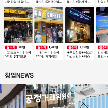
자본창업]매출대비
월수익 800 평수넓고
월수익 650 가장 핫
창업』
전국 초특가❗❗
관리편한 고매출 풀
한 커피브랜드 메가
트추천
오토 빽다방!
커피!
소자본
업 커피
500만
1,285만
1,030만
월수익
월수익
월수익
월수익
【컴포즈커피】순익
【메가커피】순익
◈투잡창업◈베스킨
강남 골
500만【경기도광
1285만 커피창업
라빈스인수★배스킨
도양수 
주】소자본 커피창
【송파구】대단지
라빈스 양도 ★다 돌
비용 투
업 오토운영중, 입지
아파트 항아리상권
아보고 오세요★초
신식 인
우수!
입지최고
보창업
최상