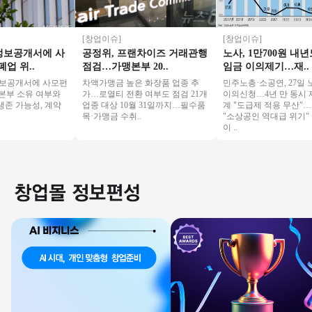
[창업이슈]
[창업이슈]
공개서에 사
공정위, 프랜차이즈 거래관행
노사, 1만700원 내년도
위..
점검…가맹본부 20..
임금 이의제기…재..
개서에 사모펀
차액가맹금 높은 화장품 업종 추
민주노총·소공연, 27일 노
부 소유 여부와
가…로열티 전환 여부도 점검 21개
이의신청…4년 만 동시 제기
 가능성, 계약
업종 대상 10월 31일까지…필수품
계 "도급제 적용 무산"…경
목·가맹금 수취..
"소상공인 역대급 위기" 노
이 ..