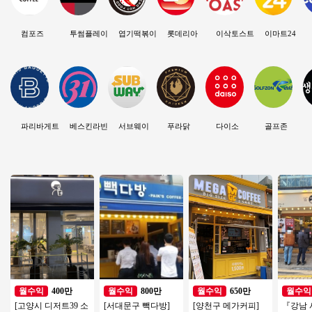
컴포즈
투썸플레이스
엽기떡볶이
롯데리아
이삭토스트
이마트24
파리바게트
베스킨라빈스
서브웨이
푸라닭
다이소
골프존
400만
800만
650만
월수익
월수익
월수익
월수익
[고양시 디저트39 소
[서대문구 빽다방]
[양천구 메가커피]
『강남 