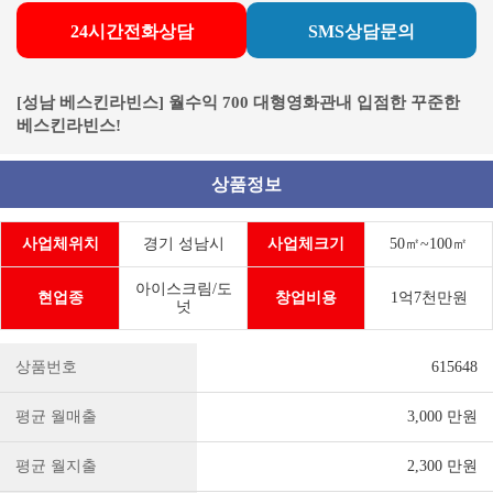
24시간전화상담
SMS상담문의
[성남 베스킨라빈스] 월수익 700 대형영화관내 입점한 꾸준한
베스킨라빈스!
상품정보
사업체위치
경기 성남시
사업체크기
50㎡~100㎡
아이스크림/도
현업종
창업비용
1억7천만원
넛
상품번호
615648
평균 월매출
3,000 만원
평균 월지출
2,300 만원