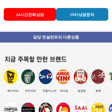
24시간전화상담
SMS상담문의
담당 컨설턴트의 다른상품
메가커피
우지커피
우동키노야
버거킹
정관장
본죽