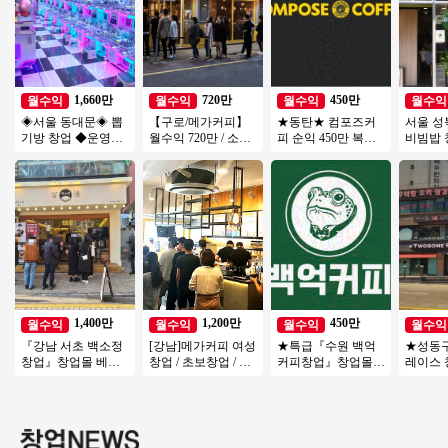
1,660만
720만
450만
월수익
월수익
월수익
월수익
◈서울 동대문◈ 뽑
【구로/메가커피】
★동탄★ 컴포즈커
서울 성
기방 창업 ◆운영쉬
월수익 720만 / 소자
피 순익 450만 복합
비빔밥
운매장◆ 주부창업/
본창업 / 시니어창업
상권 경쟁업체多 초
출 3,6
초보창업/은퇴창업/
/ 초보창업
보창업/여성창업/소
1억5천
직장인투잡
자본창업
1,400만
1,200만
450만
월수익
월수익
월수익
월수익
『강남 서초 백소정
[강남]메가커피 여성
★특급『수원 백억
★성동
창업』창업몰 베스
창업 / 초보창업 / 오
커피창업』창업몰추
레이스 
트추천『초보창업
토수익1200 / 정말좋
천 풀오토 순익 450
매장! 인
소자본창업 여성창
은사업체입니다
만 창업비용 1억미만
매장
업 커피창업』