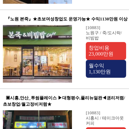
『노원 본죽』★초보여성창업도 운영가능★ 수익1130만원 이상
[10883]
노원구 / 죽/도시락/
비빔밥
창업비용
23,000만원
월수익
1,130만원
▣시흥,안산_투썸플레이스 ▶대형평수,풀리뉴얼완◀권리저렴/
초보창업/월고정비저렴★
[10883]
시흥시 / 테이크아웃
커피