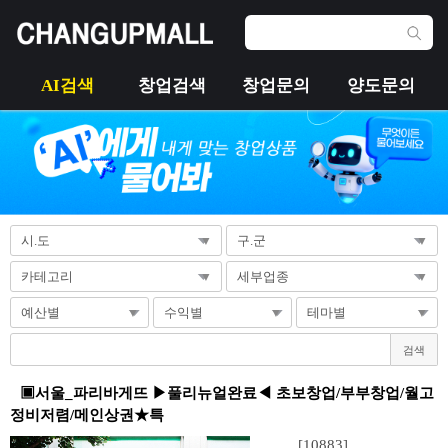
AI검색
창업검색
창업문의
양도문의
검색
▣서울_파리바게뜨 ▶풀리뉴얼완료◀ 초보창업/부부창업/월고
정비저렴/메인상권★특
[10883]