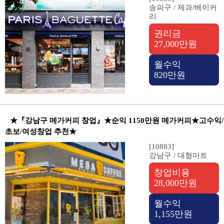
송파구 / 제과/베이커
리
권리금
27,000만원
월수익
820만원
★『강남구 메가커피 창업』★순익 1150만원 메가커피★고수익/
초보/여성창업 추천★
[10883]
강남구 / 대형마트
창업비용
28,000만원
월수익
1,155만원