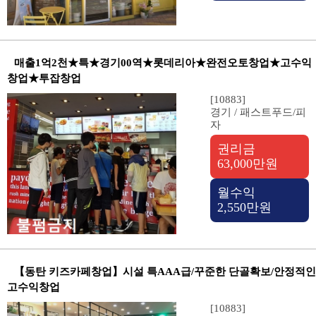
매출1억2천★특★경기00역★롯데리아★완전오토창업★고수익
창업★투잡창업
[10883]
경기 / 패스트푸드/피
자
권리금
63,000만원
월수익
2,550만원
【동탄 키즈카페창업】시설 특AAA급/꾸준한 단골확보/안정적인
고수익창업
[10883]