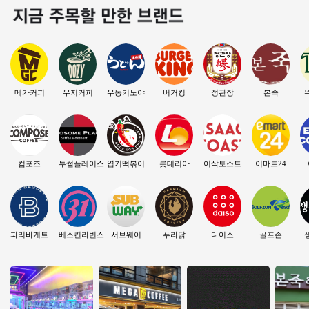
메가커피
우지커피
우동키노야
버거킹
정관장
본죽
컴포즈
투썸플레이스
엽기떡볶이
롯데리아
이삭토스트
이마트24
파리바게트
베스킨라빈스
서브웨이
푸라닭
다이소
골프존