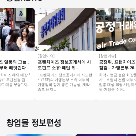
[창업이슈]
[창업이슈]
열풍의 그늘…
프랜차이즈 정보공개서에 사
공정위, 프랜차이즈 거
 빼앗긴다
모펀드 소유·폐업 위..
점검…가맹본부 20..
 해외 매장 5
프랜차이즈 정보공개서에 사모펀
차액가맹금 높은 화장품 업종
 무단선점 급
드(PEF)의 가맹본부 소유 여부와
가…로열티 전환 여부도 점검
 부담” 지..
가맹점의 장기 생존 가능성, 계약
업종 대상 10월 31일까지
중도 해지 ..
목·가맹금 수취..