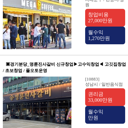
원
창업비용
27,000만원
월수익
1,270만원
▣경기분당_명륜진사갈비 신규창업▶고수익창업◀ 고깃집창업
/ 초보창업 / 풀오토운영
[10883]
성남시 / 일반음식점
권리금
33,000만원
월수익
만원