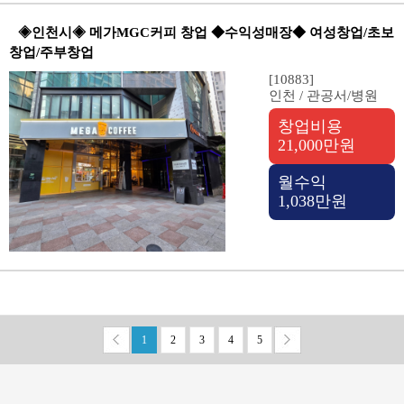
◈인천시◈ 메가MGC커피 창업 ◆수익성매장◆ 여성창업/초보
창업/주부창업
[10883]
인천 / 관공서/병원
창업비용
21,000만원
월수익
1,038만원
2
3
4
5
1