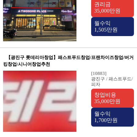
권리금
35,000만원
월수익
1,505만원
【광진구 롯데리아창업】패스트푸드창업/프랜차이즈창업/버거
킹창업/시니어창업추천
[10883]
광진구 / 패스트푸드/
피자
창업비용
35,000만원
월수익
1,700만원