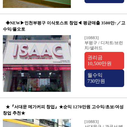
◈NEW▶인천부평구 이삭토스트 창업◀ 평균매출 3500만↑／고
수익/풀오토
[10883]
부평구 / 디저트/브런
치/샐러드
권리금
10,500만원
월수익
730만원
★『서대문 메가커피 창업』★순익 1270만원 고수익/초보/여성
창업 추천★
[10883]
서대문구 / 관공서/병