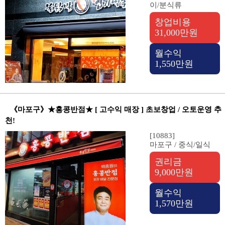
이/분식류
창업비용
31,000만원
월수익
1,550만원
《마포구》★홍콩반점★ [ 고수익 매장 ] 초보창업 / 오토운영 추
천!
[10883]
마포구 / 중식/일식
권리금
9,000만원
월수익
1,570만원