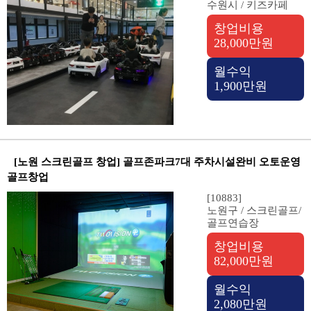
수원시 / 키즈카페
창업비용
28,000만원
월수익
1,900만원
[노원 스크린골프 창업] 골프존파크7대 주차시설완비 오토운영
골프창업
[10883]
노원구 / 스크린골프/
골프연습장
창업비용
82,000만원
월수익
2,080만원