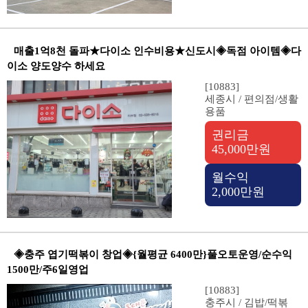
매출1억8천 돌파★다이소 인수비용★신도시◈독점 아이템◈다
이소 양도양수 하세요
[10883]
세종시 / 편의점/생활
용품
권리금
45,000만원
월수익
2,000만원
◈충주 엽기떡볶이 창업◈{월평균 6400만}풀오토운영/순수익
1500만/주6일영업
[10883]
충주시 / 김밥/떡볶