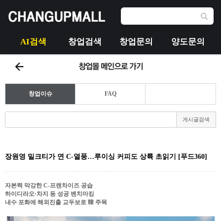
AI검색
창업검색
창업문의
양도문의
창업이슈
FAQ
게시글검색
장원영 밀크티가 연 C-열풍…루이싱 커피도 상륙 초읽기 [푸드360]
자본력 막강한 C-프랜차이즈 공습
하이디라오·차지 등 성공 벤치마킹
내수 포화에 해외진출 교두보로 韓 주목