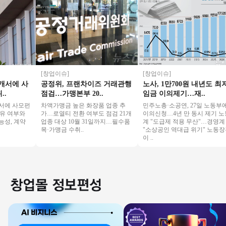
[창업이슈]
[창업이슈]
에 사
공정위, 프랜차이즈 거래관행
노사, 1만700원 내년도 최저
점검…가맹본부 20..
임금 이의제기…재..
 사모펀
차액가맹금 높은 화장품 업종 추
민주노총·소공연, 27일 노동부에
여부와
가…로열티 전환 여부도 점검 21개
이의신청…4년 만 동시 제기 노동
 계약
업종 대상 10월 31일까지…필수품
계 "도급제 적용 무산"…경영계
목·가맹금 수취..
"소상공인 역대급 위기" 노동장관
이 ..