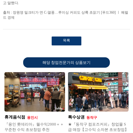
고 말했다.
출처 : 장원영 밀크티가 연 C-열풍…루이싱 커피도 상륙 초읽기 [푸드360] ㅣ 헤럴
드 경제
목록
해당 창업전문가의 상품보기
휴게음식점
특수상권
용인시
동작구
『용인 롯데리아』월수익2000＋＋
★『동작구 컴포즈커피』창업몰 S
꾸준한 수익 초보창업 추천
급 매장【고수익 소자본 초보창업】