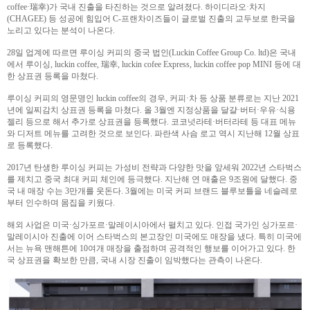
coffee·瑞幸)가 국내 진출을 타진하는 것으로 알려졌다. 하이디라오·차지
(CHAGEE) 등 성공에 힘입어 C-프랜차이즈들이 글로벌 진출의 교두보로 한국을
노리고 있다는 분석이 나온다.
28일 업계에 따르면 루이싱 커피의 중국 법인(Luckin Coffee Group Co. ltd)은 국내
에서 루이싱, luckin coffee, 瑞幸, luckin cofee Express, luckin coffee pop MINI 등에 대
한 상표권 등록을 마쳤다.
루이싱 커피의 영문명인 luckin coffee의 경우, 커피·차 등 상품 분류로는 지난 2021
년에 일찌감치 상표권 등록을 마쳤다. 올 3월엔 지정상품을 달걀·버터·우유·식용
젤리 등으로 해서 추가로 상표권을 등록했다. 코코넛라테·버터라테 등 대표 메뉴
와 디저트 메뉴를 고려한 것으로 보인다. 파란색 사슴 로고 역시 지난해 12월 상표
로 등록했다.
2017년 탄생한 루이싱 커피는 가성비 전략과 다양한 맛을 앞세워 2022년 스타벅스
를 제치고 중국 최대 커피 체인에 등극했다. 지난해 연 매출은 9조원에 달했다. 중
국 내 매장 수는 3만개를 웃돈다. 3월에는 미국 커피 브랜드 블루보틀을 네슬레로
부터 인수하며 몸집을 키웠다.
해외 사업은 미국·싱가포르·말레이시아에서 펼치고 있다. 인접 국가인 싱가포르·
말레이시아 진출에 이어 스타벅스의 본고장인 미국에도 매장을 냈다. 특히 미국에
서는 뉴욕 맨해튼에 10여개 매장을 출점하며 공격적인 행보를 이어가고 있다. 한
국 상표권을 확보한 만큼, 국내 시장 진출이 임박했다는 관측이 나온다.