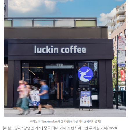
[헤럴드경제=강승연 기자] 중국 최대 커피 프랜차이즈인 루이싱 커피(luckin