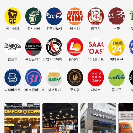
메가커피
우지커피
우동키노야
버거킹
정관장
본죽
컴포즈
투썸플레이스
엽기떡볶이
롯데리아
이삭토스트
이마트24
파리바게트
베스킨라빈스
서브웨이
푸라닭
다이소
골프존