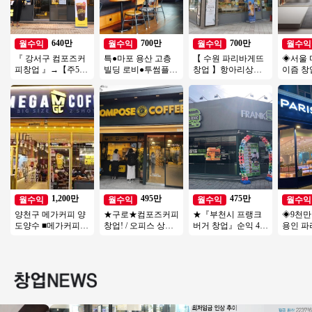
640만
700만
700만
월수익
월수익
월수익
월수익
『 강서구 컴포즈커
특●마포 용산 고층
【 수원 파리바게뜨
◈서울 
피창업 』→【주5일
빌딩 로비●투썸플레
창업 】항아리상권
이즘 창
운영】♥ 운영시간짧
이스 양도●주5일만
+메인자리『풀오토/
진관매
음 ♥ 배달없음 ♥ 초
영업●주인없이 운영
풀리뉴얼완료』
업/초보
보창업
중●
창업/여
1,200만
495만
475만
월수익
월수익
월수익
월수익
양천구 메가커피 양
★구로★컴포즈커피
★『부천시 프랭크
◈9천
도양수 ■메가커피■
창업! / 오피스 상권!
버거 창업』순익 475
용인 파
＃목동 강력추천＃
/ 주 5.5일 운영! / 오
만 오토창업아이템
업◀ 평균
대단지아파트＃반오
토 운영!
투잡창업 부부창업
만↑고수
토 투잡 추천
추천★