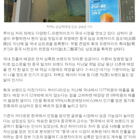
루이싱 커피 외에도 다양한 C-프랜차이즈가 국내 시장을 엿보고 있다. 상하이 관
광이 유행하면서 현지 딤섬 맛집으로 유명해진 중국 딤섬 프랜차이즈 점도덕(点都
德)도 지난해 말 국내 상표권을 등록했다. 무협 콘셉트 훠궈 프랜차이즈 촉대협(蜀
大?)과 중국 사천요리 전문점 타이얼(太二酸菜?)도 상표권을 획득한 상태다.
국내 진출의 배경은 먼저 상륙한 브랜드의 잇따른 성공이다. 이른바 장원영 밀크
티로 입소문을 탄 중국 밀크티 브랜드 차지는 지난달 30일 강남·용산·신촌에 매장
을 연 지 한 달도 안 돼 역삼·시청에도 매장을 냈다. 3~4시간 대기는 기본이라는 말
이 나올 정도로 인기가 뜨겁다. 차백도·헤이티·미쉐 등 다른 차(茶) 브랜드들도 덩
달아 인기다.
훠궈 브랜드도 마찬가지다. 하이디라오는 지난해 국내에서 1177억원의 매출을 올
렸다. 매장 수가 12개밖에 되지 않는다는 점을 고려하면 매장당 연 100억원의 매출
이 발생한 셈이다. 1인용 훠궈로 SNS(사회관계망서비스)에서 인기를 얻은 용가회
전훠궈와 상상라오 등도 빠르게 점포를 늘리고 있다.
기준이 까다로운 한국에서 인정을 받으면 글로벌 시장에서 성공 가능성이 높아진
다는 상징성도 있다. 박승찬 용인대 중국학과 교수는 “한국에서 외국 브랜드가 성
공하기 힘들다는 인식이 있었는데, 최근 하이디라오·차지 등 성공 사례를 보면서
자신감을 얻은 것으로 분석된다”며 “중국 내수 시장이 포화된 데다 해외 진출을 장
려하는 중국 정부 기조와 맞물려 C-프랜차이즈의 상륙은 앞으로도 계속될 것”이라