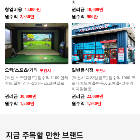
★
창업비용
43,000만
권리금
18,000만
월수익
2,350만
월수익
900만
오락/스포츠/기타
일반음식점
부천시
부천시
[부천 스크린골프] 월수익 1100 언제
[부천시 피자알볼로] 월수익 1900 코
가도 풀방 장사잘되는 스크린골프!
로나에도매출변동X 고매출/고수익
피자알볼로
권리금
30,000만
권리금
22,000만
월수익
1,200만
월수익
1,980만