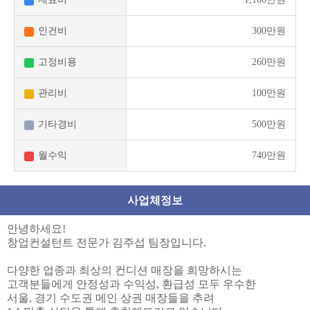
인건비
300만원
고정비용
260만원
관리비
100만원
기타경비
500만원
월수익
740만원
사업체정보
안녕하세요!
창업컨설턴트 전문가 김주섭 팀장입니다.
다양한 업종과 최상의 컨디션 매장을 희망하시는
고객분들에게 안정성과 수익성, 환급성 모두 우수한
서울, 경기 수도권 메인 상권 매장들을 추려