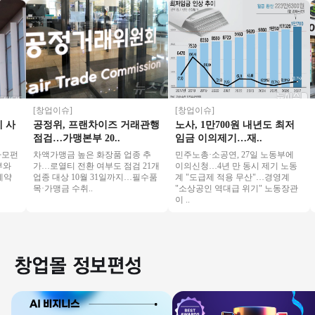
[창업이슈]
[창업이슈]
[
사
공정위, 프랜차이즈 거래관행
노사, 1만700원 내년도 최저
[
점검…가맹본부 20..
임금 이의제기…재..
션
펀
차액가맹금 높은 화장품 업종 추
민주노총·소공연, 27일 노동부에
일
가…로열티 전환 여부도 점검 21개
이의신청…4년 만 동시 제기 노동
의
약
업종 대상 10월 31일까지…필수품
계 "도급제 적용 무산"…경영계
과
목·가맹금 수취..
"소상공인 역대급 위기" 노동장관
하
이 ..
식