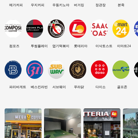
메가커피
우지커피
우동키노야
버거킹
정관장
본죽
컴포즈
투썸플레이스
엽기떡볶이
롯데리아
이삭토스트
이마트24
파리바게트
베스킨라빈스
서브웨이
푸라닭
다이소
골프존