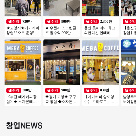
730만
900만
2,350만
월수익
월수익
월수익
월수익
★고양시★메가커피
🔥 수원시 스크린골
용인 롯데리아 최고
【용산
창업! / 오토 운영! /
프 월수익 900만 ▶
의컨디션 인테리어
창업】월
주 5일 짧은 운영시
비전＋ 6대 안정성○
최상 ◆ 특급 롯데리
원/월매
간 인건비 절감
환급성○
아 양도양수 진행합
양도양수
니다
500만
900만
830만
월수익
월수익
월수익
월수익
《부천 메가커피창
◈경기 고양◈ 구구
【메가커피 양도양
남양주/
업》★ 소자본메가
족 창업 ◆소자본매
수】『 마포구』＃
노야창
커피 ★ 투잡 ★ 인기
장◆ 부부창업/요식
유명상권 초입＃배
1200만
많은 메가커피창업
업창업/은퇴창업
달X＃메가 인수비용
소자본
★
저렴
창업#