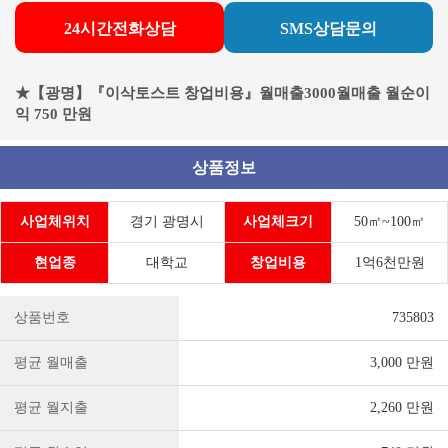
24시간전화상담
SMS상담문의
★【광명】『이삭토스트 창업비용』월매출3000월매출 월순이
익 750 만원
상품정보
사업체위치
경기 광명시
사업체크기
50㎡~100㎡
현업종
대학교
창업비용
1억6천만원
상품번호
735803
평균 월매출
3,000 만원
평균 월지출
2,260 만원