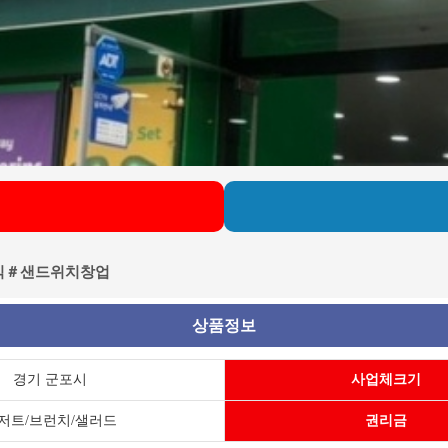
수익＃샌드위치창업
상품정보
경기 군포시
사업체크기
저트/브런치/샐러드
권리금