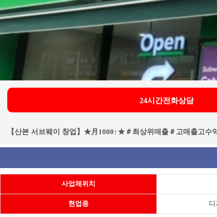
24시간전화상담
【산본 서브웨이 창업】★月1000↑★＃최상위매출＃고매출고
사업체위치
현업종
디