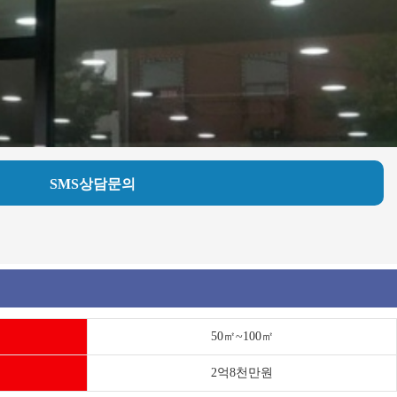
SMS상담문의
50㎡~100㎡
2억8천만원