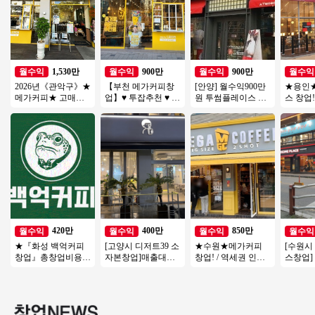
1,530만
900만
900만
월수익
월수익
월수익
월수익
2026년《관악구》★
【부천 메가커피창
[안양] 월수익900만
★용인
메가커피★ 고매출 /
업】♥ 투잡추천 ♥ 소
원 투썸플레이스 오
스 창업!
고수익 창업몰 특급
자본1인창업 ♥ 카페
피스 리뉴얼없는매
입점 완!
입니다.
양도양수창업 ♥ 고
장 초보여성 강추드
료! / 
수익
립니다
420만
400만
850만
월수익
월수익
월수익
월수익
★『화성 백억커피
[고양시 디저트39 소
★수원★메가커피
[수원시
창업』총창업비용 1
자본창업]매출대비
창업! / 역세권 인근
스창업]
억 미만 3500만 매출
전국 초특가❗❗
대로변 위치! / 꾸준
리 19년
소자본 창업 강력추
한 유동이 흐르는위
년 매출 
천★
치