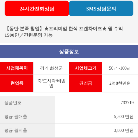
24시간전화상담
SMS상담문의
【동탄 본죽 창업】★프리미엄 한식 프랜차이즈★ 월 수익
1500만／간편운영 가능
상품정보
사업체위치
경기 화성군
사업체크기
50㎡~100㎡
죽/도시락/비빔
현업종
권리금
2억8천만원
밥
상품번호
733719
평균 월매출
5,500 만원
평균 월지출
3,800 만원