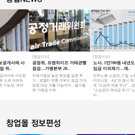
[창업이슈]
[창업이슈]
개서에 사
공정위, 프랜차이즈 거래관행
노사, 1만700원 내년도 최
..
점검…가맹본부 20..
임금 이의제기…재..
서에 사모펀
차액가맹금 높은 화장품 업종 추
민주노총·소공연, 27일 노동부
소유 여부와
가…로열티 전환 여부도 점검 21개
이의신청…4년 만 동시 제기 
능성, 계약
업종 대상 10월 31일까지…필수품
계 "도급제 적용 무산"…경영
목·가맹금 수취..
"소상공인 역대급 위기" 노동
이 ..