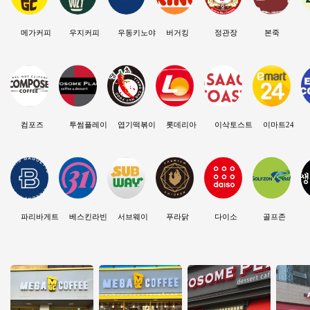
메가커피
우지커피
우동키노야
버거킹
정관장
본죽
컴포즈
투썸플레이스
엽기떡볶이
롯데리아
이삭토스트
이마트24
파리바게트
베스킨라빈스
서브웨이
푸라닭
다이소
골프존