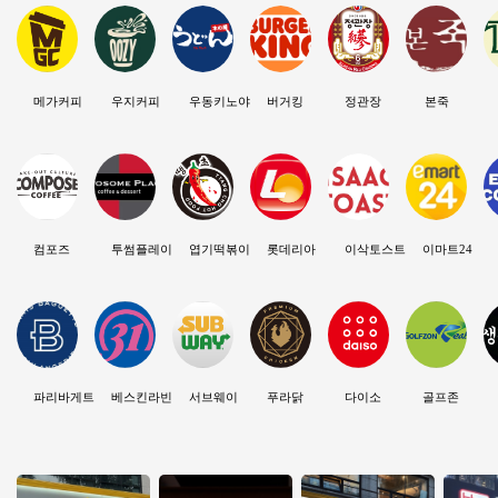
메가커피
우지커피
우동키노야
버거킹
정관장
본죽
컴포즈
투썸플레이스
엽기떡볶이
롯데리아
이삭토스트
이마트24
파리바게트
베스킨라빈스
서브웨이
푸라닭
다이소
골프존