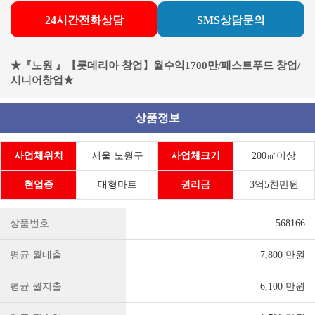
24시간전화상담
SMS상담문의
★『노원 』【롯데리아 창업】월수익1700만/패스트푸드 창업/
시니어창업★
상품정보
사업체위치
서울 노원구
사업체크기
200㎡이상
현업종
대형마트
권리금
3억5천만원
상품번호
568166
평균 월매출
7,800 만원
평균 월지출
6,100 만원