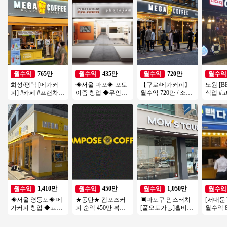
765만
435만
720만
월수익
월수익
월수익
월수익
화성/평택 [메가커
◈서울 마포◈ 포토
【구로/메가커피】
노원 [B
피] #카페 #프랜차이
이즘 창업 ◆무인사
월수익 720만 / 소자
식업 #
즈창업 #소자본창업
진관매장◆주부창
본창업 / 시니어창업
소자본창
#메가커피 #커피창
업/초보창업/직장인
/ 초보창업
업 #치
업
창업/여성창업
1,410만
450만
1,050만
월수익
월수익
월수익
월수익
◈서울 영등포◈ 메
★동탄★ 컴포즈커
▣마포구 맘스터치
[서대문
가커피 창업 ◆고수
피 순익 450만 복합
[풀오토가능]홀비중
월수익 
익창업◆ 저가커피
상권 경쟁업체多 초
높음/수익성매장/꾸
관리편한
창업/초보창업/여성
보창업/여성창업/소
준한매출/역세권
오토 빽