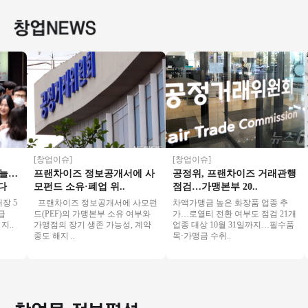
창업
자본창업
[창업이슈]
[창업이슈]
[
…
프랜차이즈 정보공개서에 사
공정위, 프랜차이즈 거래관행
노
모펀드 소유·폐업 위..
점검…가맹본부 20..
임
5
프랜차이즈 정보공개서에 사모펀
차액가맹금 높은 화장품 업종 추
민
드(PEF)의 가맹본부 소유 여부와
가…로열티 전환 여부도 점검 21개
이
가맹점의 장기 생존 가능성, 계약
업종 대상 10월 31일까지…필수품
계
중도 해지 ..
목·가맹금 수취..
"
이 